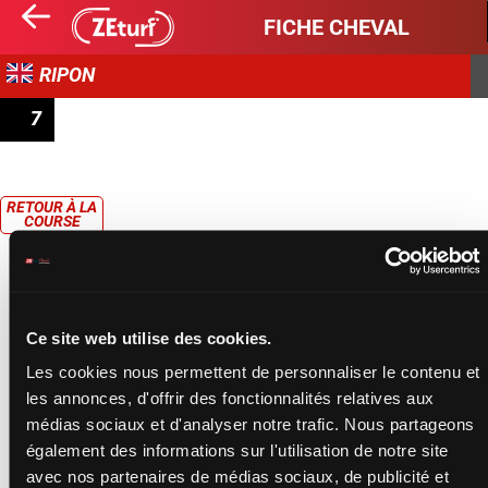
FICHE CHEVAL
RIPON
7
BETTING.BET MAIDEN STAKES
RETOUR À LA
COURSE
Ce site web utilise des cookies.
Les cookies nous permettent de personnaliser le contenu et
les annonces, d'offrir des fonctionnalités relatives aux
médias sociaux et d'analyser notre trafic. Nous partageons
également des informations sur l'utilisation de notre site
avec nos partenaires de médias sociaux, de publicité et