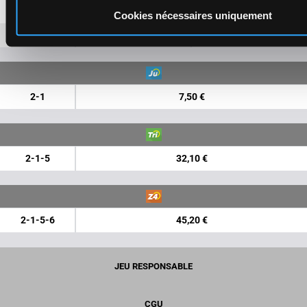
2
4,50 €
1,60 €
Cookies nécessaires uniquement
1
1,10 €
2-1
7,50 €
2-1-5
32,10 €
2-1-5-6
45,20 €
JEU RESPONSABLE
CGU