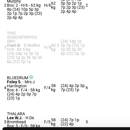
Murphy
62
5p 3p 2p 1p
2
Box: 2 -
H/6 -
62 kg
H/6
2
kg
7p 2p 3p (23)
8p (24) 10p 5p 3p
2p 4p 4p
2p 1p 7p 2p 3p (23)
2p 4p 4p
THIS
SONGISFORYOU
(NP)
(24) 24p 1p
Coen B.
-
E Mullins
60.5
3p 7p (23) 1p
3
H/8
H/8 -
60.5 kg
kg
2p 5h 3p 5h
(24) 24p 1p 3p 7p
6p (22) 2p 1p
(23) 1p 2p 5h 3p 5h
6p (22) 2p 1p
BLUEDRUM
Foley S.
-
Mrs J
58
(24) 4p 2p 3p
Harrington
4
F/4
6
kg
7p (23) 1p
Box: 6 -
F/4 -
58 kg
(24) 4p 2p 3p 7p
(23) 1p
THALARA
Lee W.J.
-
H De
58
(24) 7p 1p
5
Bromhead
F/5
5
kg
(22) 4p
Box: 5 -
F/5 -
58 kg