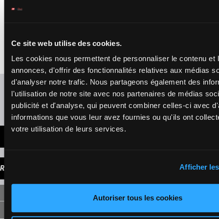
(24) 7p 1p (22) 4p
ULURU
Mcmonagle D. B.
-
(24) 3p 5p 2p
D Menuisier
58
Ce site web utilise des cookies.
6
F/5
3p 3p Dp (23)
4
Box: 4 -
F/5 -
58 kg
kg
4p 1p
(24) 3p 5p 2p 3p 3p
Les cookies nous permettent de personnaliser le contenu et 
Dp (23) 4p 1p
annonces, d'offrir des fonctionnalités relatives aux médias s
d'analyser notre trafic. Nous partageons également des info
Rafraîchir les cotes
l'utilisation de notre site avec nos partenaires de médias soc
publicité et d'analyse, qui peuvent combiner celles-ci avec d
Présence de chevaux favoris
informations que vous leur avez fournies ou qu'ils ont collect
votre utilisation de leurs services.
DERNIÈRES MINUTES
Afficher les
RAPPORTS
SIMPLE
Autoriser tous les cookies