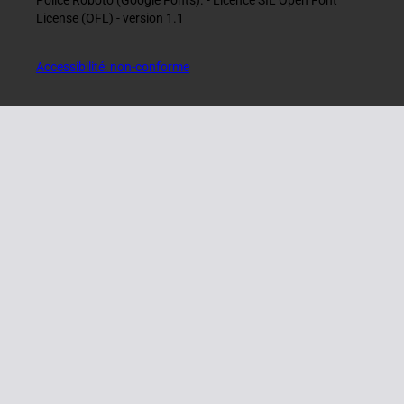
Police Roboto (Google Fonts). - Licence SIL Open Font
License (OFL) - version 1.1
Accessibilité: non-conforme