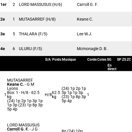
1er
2
LORD MASSUSUS
(H/6)
Carroll G. F.
2e
1
MUTASARREF
(H/8)
Keane C.
3e
5
THALARA
(F/5)
Lee W.J.
4e
6
ULURU
(F/5)
Mcmonagle D. B.
S/A
Poids
Musique
Corde
Cotes
SG
SP
ZS
ZC
En
direct
MUTASARREF
Keane C.
-
G M
Lyons
(24) 1p 2p 1p
Box: 1 -
H/8 -
62.5
62.5
3p 1p 1p 3p
1
H/8
1
kg
kg
(23) 1p 8p 3p
(24) 1p 2p 1p 3p 1p
5p 4p
1p 3p (23) 1p 8p 3p
5p 4p
LORD MASSUSUS
Carroll G. F.
-
J G
8p (24) 10p