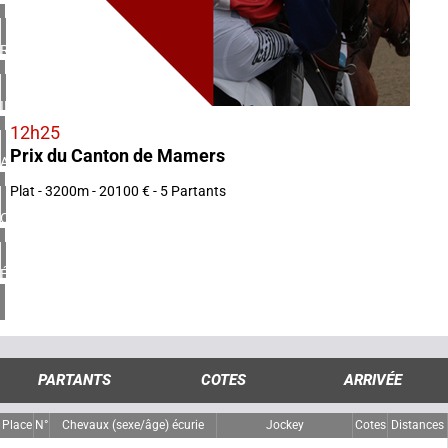
1 réunion(s)
ROYAUME-UNI
3 réunion(s)
IRLANDE
1 réunion(s)
12h25
Prix du Canton de Mamers
ARGENTINE
1 réunion(s)
Plat - 3200m - 20100 € - 5 Partants
CHILI
1 réunion(s)
ÉTATS-UNIS
4 réunion(s)
PARTANTS
COTES
ARRIVÉE
Place
N°
Chevaux (sexe/âge) écurie
Jockey
Cotes
Distances