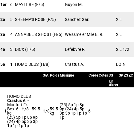
1er
6
MAY IT BE
(F/5)
Guyon M.
2e
5
SHEEMA'S ROSE
(F/5)
Sanchez Gar.
2 L
3e
4
ANNABEL'S GHOST
(H/5)
Weissmeier Mlle E. R.
2 L
4e
3
DICX
(H/5)
Lefebvre F.
2 L 1/2
5e
1
HOMO DEUS
(H/8)
Crastus A.
LOIN
S/A
Poids
Musique
Corde
Cotes
SG
SP
ZS
ZC
En
direct
HOMO DEUS
Crastus A.
-
Monfort Fr.
(25) 5p 1p 8p
Box: 6 -
H/8 -
59.5
59.5
9p (24) 4p 5p
1
H/8
6
kg
kg
3p 3p 1p 1p 1p
(25) 5p 1p 8p 9p
1p
(24) 4p 5p 3p 3p
1p 1p 1p 1p