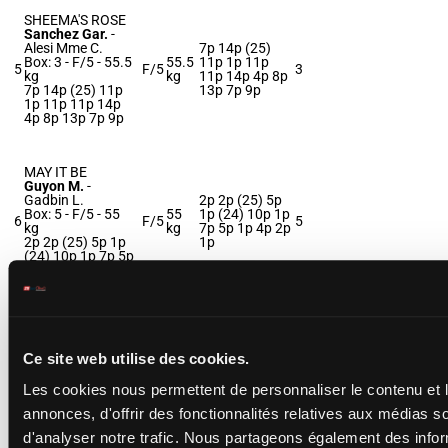
SHEEMA'S ROSE
Sanchez Gar.
-
Alesi Mme C.
7p 14p (25)
Box: 3 -
F/5 -
55.5
55.5
11p 1p 11p
5
F/5
3
kg
kg
11p 14p 4p 8p
7p 14p (25) 11p
13p 7p 9p
1p 11p 11p 14p
4p 8p 13p 7p 9p
MAY IT BE
Guyon M.
-
Gadbin L.
2p 2p (25) 5p
Box: 5 -
F/5 -
55
55
1p (24) 10p 1p
6
F/5
5
kg
kg
7p 5p 1p 4p 2p
2p 2p (25) 5p 1p
1p
(24) 10p 1p 7p 5p
1p 4p 2p 1p
LA BOBRIDE (NP)
1p (25) 12p 6p
Meury G.
-
Ce site web utilise des cookies.
52
4p 15p 4p 5p
Shimizu H.
7
F/4
kg
3p 5p 1p (24)
F/4 -
52 kg
Les cookies nous permettent de personnaliser le contenu et 
8p
1p (25) 12p 6p 4p
15p 4p 5p 3p 5p
annonces, d'offrir des fonctionnalités relatives aux médias s
1p (24) 8p
d'analyser notre trafic. Nous partageons également des info