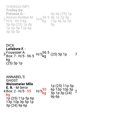
CHERGUI (NP)
Trolley De
Prevaux G.
-
3p 9p (25) 1p
Alonso Roldan M.
59.5
4p 1p 2p 5p
2
H/6
H/6 -
59.5 kg
kg
12p 4p 3p 5p
3p 9p (25) 1p 4p
5p
1p 2p 5p 12p 4p
3p 5p 5p
DICX
Lefebvre F.
-
Fouassier A.
56.5
3
H/5
(25) 5p 1p
7
Box: 7 -
H/5 -
56.5
kg
kg
(25) 5p 1p
ANNABEL'S
GHOST
Weissmeier Mlle
1p (25) 11p 5p
E. R.
-
M Seror
55
6p 13p 10p 3p
4
Box: 2 -
H/5 -
55
H/5
2
kg
5p 1p 3p (24)
kg
9p 6p
1p (25) 11p 5p 6p
13p 10p 3p 5p 1p
3p (24) 9p 6p