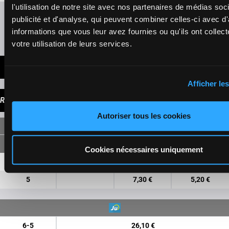
l'utilisation de notre site avec nos partenaires de médias soc
Rafraîchir les cotes
publicité et d'analyse, qui peuvent combiner celles-ci avec d
informations que vous leur avez fournies ou qu'ils ont collect
Présence de chevaux favoris
votre utilisation de leurs services.
DERNIÈRES MINUTES
Afficher les
RAPPORTS
Autoriser tous les cookies
SIMPLE
Cookies nécessaires uniquement
6
1,90 €
1,40 €
5
7,30 €
5,20 €
6-5
26,10 €