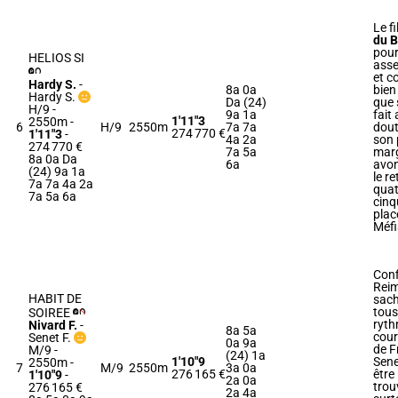
Le fi
du B
pour 
HELIOS SI
asse
et c
Hardy S.
-
8a 0a
bien
Hardy S.
Da (24)
que 
H/9 -
9a 1a
fait
1'11"3
2550m
-
6
H/9
2550m
7a 7a
dout
274 770 €
1'11"3
-
4a 2a
son 
274 770 €
7a 5a
marg
8a 0a Da
6a
avon
(24) 9a 1a
le re
7a 7a 4a 2a
quat
7a 5a 6a
cinq
plac
Méfi
Conf
Reim
HABIT DE
sach
tous
SOIREE
ryth
Nivard F.
-
8a 5a
cours
Senet F.
0a 9a
de F
M/9 -
(24) 1a
1'10"9
Sene
2550m
-
7
M/9
2550m
3a 0a
276 165 €
être
1'10"9
-
2a 0a
trouv
276 165 €
2a 4a