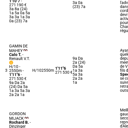
1'10"7
-
3a 0a
l'adv
271 190 €
(23) 7a
dans
3a 8a (24)
corde
1a 5a 0a 5a
devr
3a 3a 1a 3a
acti
0a (23) 7a
pour
Cha
régu
GAMIN DE
Ayan
MAHEY
quel
Calo T.
-
9a Da
depu
Renault V.T.
2a (24)
meet
Da 5a
de V
H/10 -
1'11"6
3
H/10
2550m
1a 3a
fils d
2550m
-
271 530 €
5a 3a
Spe
1'11"6
-
2a 2a
se c
271 530 €
1a
suiv
9a Da 2a
retr
(24) Da 5a
outs
1a 3a 5a 3a
2a 2a 1a
Meil
GORDON
gauc
sec
MIJACK
repr
Rochard B.
-
d'Al
Dinzinger