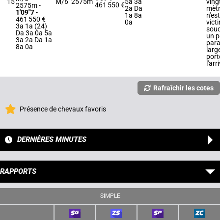
15
M/6
2575m
5a 3a
ving
461 550 €
2575m
-
2a Da
mètre
1'09"7
-
1a 8a
n'es
461 550 €
0a
vict
3a 1a (24)
souc
Da 3a 0a 5a
un 
3a 2a Da 1a
para
8a 0a
larg
port
l'arr
Rafraîchir les cotes
Présence de chevaux favoris
DERNIÈRES MINUTES
RAPPORTS
SIMPLE