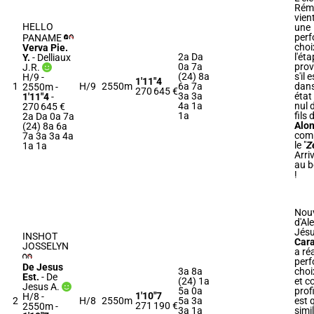
Rémy
vien
HELLO
une
perf
PANAME
choi
Verva Pie.
2a Da
l'ét
Y.
-
Delliaux
0a 7a
prov
J.R.
(24) 8a
s'il 
H/9 -
1'11"4
1
H/9
2550m
6a 7a
dan
2550m
-
270 645 €
3a 3a
état
1'11"4
-
4a 1a
nul 
270 645 €
1a
fils 
2a Da 0a 7a
Alo
(24) 8a 6a
comp
7a 3a 3a 4a
le "
Z
1a 1a
Arri
au 
!
Nouv
d'Al
Jésu
INSHOT
Cara
JOSSELYN
a ré
perf
De Jesus
3a 8a
choi
Est.
-
De
(24) 1a
et c
Jesus A.
5a 0a
prof
1'10"7
H/8 -
2
H/8
2550m
5a 3a
est 
271 190 €
2550m
-
3a 1a
simil