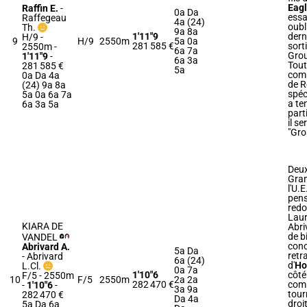
Eag
Raffin E.
-
0a Da
essa
Raffegeau
4a (24)
oubl
Th.
9a 8a
1'11"9
dern
H/9 -
9
H/9
2550m
5a 0a
281 585 €
sort
2550m
-
6a 7a
Grou
1'11"9
-
6a 3a
Tout
281 585 €
5a
comm
0a Da 4a
de R
(24) 9a 8a
spéci
5a 0a 6a 7a
a te
6a 3a 5a
parti
il se
"Gro
Deu
Gran
l'U.
pens
redo
Laur
KIARA DE
Abri
de b
VANDEL
conc
Abrivard A.
5a Da
retra
-
Abrivard
6a (24)
d'
Ho
L.Cl.
0a 7a
1'10"6
côté
F/5 - 2550m
10
F/5
2550m
2a 2a
282 470 €
comm
-
1'10"6
-
3a 9a
tour
282 470 €
Da 4a
droi
5a Da 6a