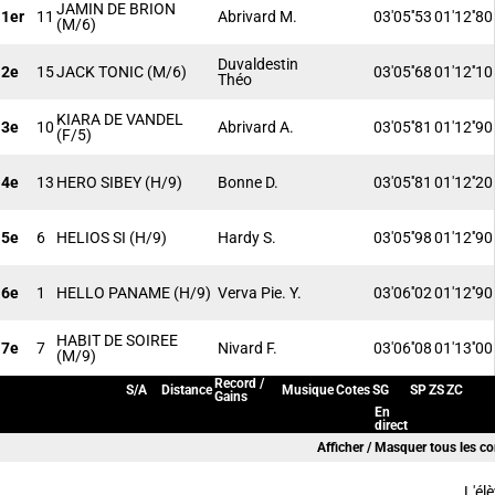
JAMIN DE BRION
1er
11
Abrivard M.
03'05''53
01'12''80
(M/6)
Duvaldestin
2e
15
JACK TONIC
(M/6)
03'05''68
01'12''10
Théo
KIARA DE VANDEL
3e
10
Abrivard A.
03'05''81
01'12''90
(F/5)
4e
13
HERO SIBEY
(H/9)
Bonne D.
03'05''81
01'12''20
5e
6
HELIOS SI
(H/9)
Hardy S.
03'05''98
01'12''90
6e
1
HELLO PANAME
(H/9)
Verva Pie. Y.
03'06''02
01'12''90
HABIT DE SOIREE
7e
7
Nivard F.
03'06''08
01'13''00
(M/9)
Record /
S/A
Distance
Musique
Cotes
SG
SP
ZS
ZC
Gains
En
direct
Afficher / Masquer tous les c
L'él