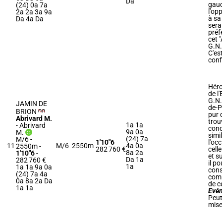
Da
gauc
(24) 0a 7a
l'op
2a 2a 3a 9a
à sa 
Da 4a Da
sera
préf
cet "
G.N.
C'est
conf
Héro
de l
G.N.
JAMIN DE
de-P
BRION
pur 
Abrivard M.
trou
1a 1a
-
Abrivard
cond
9a 0a
M.
simi
(24) 7a
M/6 -
1'10"6
l'oc
11
M/6
2550m
4a 0a
2550m
-
282 760 €
cell
8a 2a
1'10"6
-
et s
Da 1a
282 760 €
il po
1a
1a 1a 9a 0a
cons
(24) 7a 4a
com
0a 8a 2a Da
de ce
1a 1a
Evé
Peut
mise