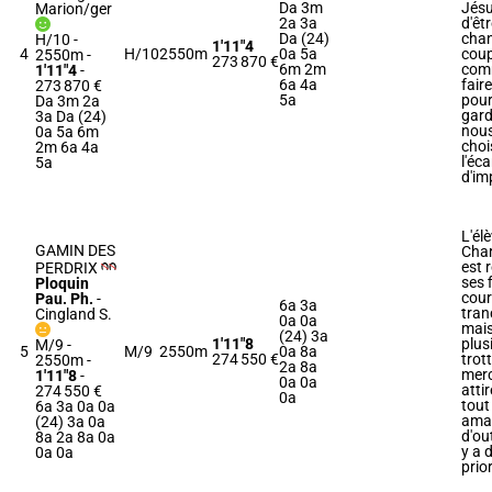
Da 3m
Jésu
Marion/ger
2a 3a
d'êt
Da (24)
chan
H/10 -
1'11"4
4
H/10
2550m
0a 5a
coup
2550m
-
273 870 €
6m 2m
comm
1'11"4
-
6a 4a
fair
273 870 €
5a
pour
Da 3m 2a
gard
3a Da (24)
nou
0a 5a 6m
choi
2m 6a 4a
l'éca
5a
d'im
L'él
GAMIN DES
Char
est 
PERDRIX
ses 
Ploquin
cour
Pau. Ph.
-
6a 3a
tran
Cingland S.
0a 0a
mais
(24) 3a
1'11"8
plus
M/9 -
5
M/9
2550m
0a 8a
274 550 €
trot
2550m
-
2a 8a
mercr
1'11"8
-
0a 0a
atti
274 550 €
0a
tout
6a 3a 0a 0a
ama
(24) 3a 0a
d'out
8a 2a 8a 0a
y a 
0a 0a
prior