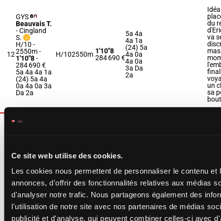
Idéa
placé
GYS
du re
Beauvais T.
d'Er
-
Cingland
5a 4a
va s
S.
4a 1a
disc
H/10 -
(24) 5a
1'10"8
mass
2550m
-
12
H/10
2550m
4a 0a
284 690 €
mom
1'10"8
-
4a 0a
l'em
284 690 €
3a Da
final
5a 4a 4a 1a
2a
voya
(24) 5a 4a
un c
0a 4a 0a 3a
sa p
Da 2a
bout
Aprè
alig
vict
HERO
2024
SIBEY
pens
Ce site web utilise des cookies.
Bonne D.
-
Da (24)
Dam
Bonne D.
Da 1a
a bé
Les cookies nous permettent de personnaliser le contenu et 
H/9 -
1a 1a
brea
1'10"6
2575m
-
13
H/9
2575m
1a 1a
mont
annonces, d'offrir des fonctionnalités relatives aux médias s
363 490 €
1'10"6
-
1a 1a
mal 
363 490 €
d'analyser notre trafic. Nous partageons également des info
2a 1a
seco
Da (24) Da
1a
nous
l'utilisation de notre site avec nos partenaires de médias soc
1a 1a 1a 1a
nous
1a 1a 1a 2a
de l
publicité et d'analyse, qui peuvent combiner celles-ci avec d
1a 1a