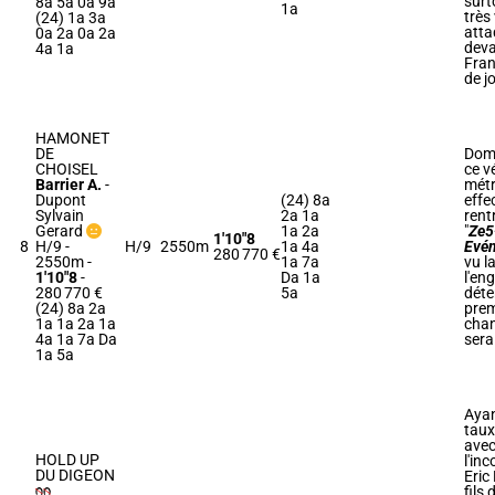
surto
8a 5a 0a 9a
1a
très
(24) 1a 3a
atta
0a 2a 0a 2a
deva
4a 1a
Fran
de jo
HAMONET
DE
Dom
CHOISEL
ce v
Barrier A.
-
mét
Dupont
(24) 8a
effe
Sylvain
2a 1a
rent
Gerard
1a 2a
"
Ze5
1'10"8
8
H/9 -
H/9
2550m
1a 4a
Evé
280 770 €
2550m
-
1a 7a
vu l
1'10"8
-
Da 1a
l'en
280 770 €
5a
déte
(24) 8a 2a
prem
1a 1a 2a 1a
chan
4a 1a 7a Da
sera
1a 5a
Ayan
taux
ave
HOLD UP
l'in
DU DIGEON
Eric 
fils 