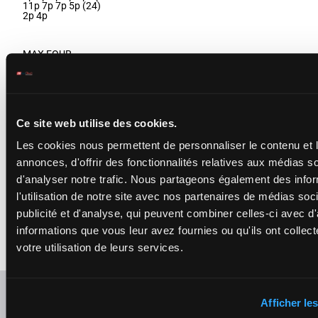
11p 7p 7p 5p (24)
2p 4p
MAX FOUR
Alvarez Gallardo
Axe.
-
Maximo
2p 4p 5p 2p
Tomas Silva
52
1p 10p (24)
13
Box: 13 -
M/5 -
52
M/5
13
kg
11p 2p 7p
kg
2p 1p 3p
2p 4p 5p 2p 1p
Ce site web utilise des cookies.
10p (24) 11p 2p 7p
2p 1p 3p
Les cookies nous permettent de personnaliser le contenu et 
annonces, d'offrir des fonctionnalités relatives aux médias s
THE GREAT
d'analyser notre trafic. Nous partageons également des info
JOHNNY
Perez G.
-
Bernal
l'utilisation de notre site avec nos partenaires de médias soc
8p 0p 1p 1p
Torres R.
61
(24) 8p 2p
14
Box: 14 -
M/8 -
61
M/8
14
publicité et d'analyse, qui peuvent combiner celles-ci avec d
kg
3p 0p 1p 6p
kg
0p 5p
informations que vous leur avez fournies ou qu'ils ont collect
8p 0p 1p 1p (24)
8p 2p 3p 0p 1p 6p
votre utilisation de leurs services.
0p 5p
Rafraîchir les cotes
Afficher les
Présence de chevaux favoris