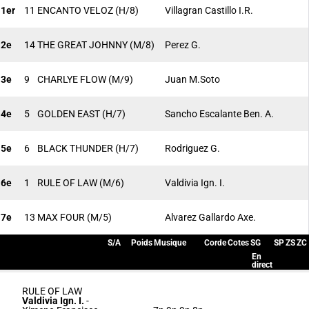
1er
11
ENCANTO VELOZ
(H/8)
Villagran Castillo I.R.
2e
14
THE GREAT JOHNNY
(M/8)
Perez G.
3e
9
CHARLYE FLOW
(M/9)
Juan M.Soto
4e
5
GOLDEN EAST
(H/7)
Sancho Escalante Ben. A.
5e
6
BLACK THUNDER
(H/7)
Rodriguez G.
6e
1
RULE OF LAW
(M/6)
Valdivia Ign. I.
7e
13
MAX FOUR
(M/5)
Alvarez Gallardo Axe.
S/A
Poids
Musique
Corde
Cotes
SG
SP
ZS
ZC
En
direct
RULE OF LAW
Valdivia Ign. I.
-