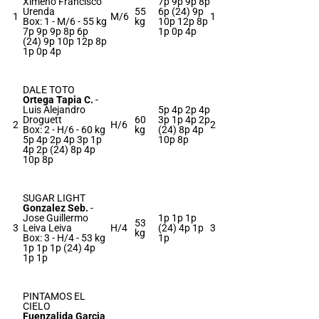
Ximeno Francisco
7p 9p 9p 8p
Urenda
55
6p (24) 9p
1
M/6
1
Box: 1 -
M/6 -
55 kg
kg
10p 12p 8p
7p 9p 9p 8p 6p
1p 0p 4p
(24) 9p 10p 12p 8p
1p 0p 4p
DALE TOTO
Ortega Tapia C.
-
Luis Alejandro
5p 4p 2p 4p
Droguett
60
3p 1p 4p 2p
2
H/6
2
Box: 2 -
H/6 -
60 kg
kg
(24) 8p 4p
5p 4p 2p 4p 3p 1p
10p 8p
4p 2p (24) 8p 4p
10p 8p
SUGAR LIGHT
Gonzalez Seb.
-
Jose Guillermo
1p 1p 1p
53
3
Leiva Leiva
H/4
(24) 4p 1p
3
kg
Box: 3 -
H/4 -
53 kg
1p
1p 1p 1p (24) 4p
1p 1p
PINTAMOS EL
CIELO
Fuenzalida Garcia