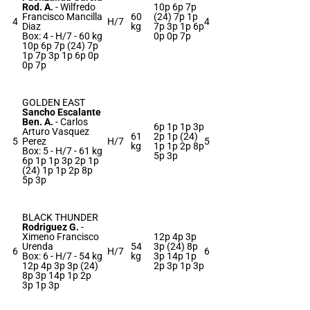
Rod. A.
-
Wilfredo
10p 6p 7p
Francisco Mancilla
60
(24) 7p 1p
4
H/7
4
Diaz
kg
7p 3p 1p 6p
Box: 4 -
H/7 -
60 kg
0p 0p 7p
10p 6p 7p (24) 7p
1p 7p 3p 1p 6p 0p
0p 7p
GOLDEN EAST
Sancho Escalante
Ben. A.
-
Carlos
6p 1p 1p 3p
Arturo Vasquez
61
2p 1p (24)
5
Perez
H/7
5
kg
1p 1p 2p 8p
Box: 5 -
H/7 -
61 kg
5p 3p
6p 1p 1p 3p 2p 1p
(24) 1p 1p 2p 8p
5p 3p
BLACK THUNDER
Rodriguez G.
-
Ximeno Francisco
12p 4p 3p
Urenda
54
3p (24) 8p
6
H/7
6
Box: 6 -
H/7 -
54 kg
kg
3p 14p 1p
12p 4p 3p 3p (24)
2p 3p 1p 3p
8p 3p 14p 1p 2p
3p 1p 3p