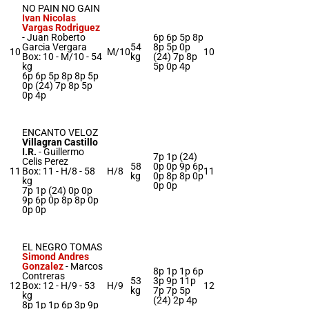
NO PAIN NO GAIN
Ivan Nicolas
Vargas Rodriguez
-
Juan Roberto
6p 6p 5p 8p
Garcia Vergara
54
8p 5p 0p
10
M/10
10
Box: 10 -
M/10 -
54
kg
(24) 7p 8p
kg
5p 0p 4p
6p 6p 5p 8p 8p 5p
0p (24) 7p 8p 5p
0p 4p
ENCANTO VELOZ
Villagran Castillo
I.R.
-
Guillermo
7p 1p (24)
Celis Perez
58
0p 0p 9p 6p
11
Box: 11 -
H/8 -
58
H/8
11
kg
0p 8p 8p 0p
kg
0p 0p
7p 1p (24) 0p 0p
9p 6p 0p 8p 8p 0p
0p 0p
EL NEGRO TOMAS
Simond Andres
Gonzalez
-
Marcos
8p 1p 1p 6p
Contreras
53
3p 9p 11p
12
Box: 12 -
H/9 -
53
H/9
12
kg
7p 7p 5p
kg
(24) 2p 4p
8p 1p 1p 6p 3p 9p