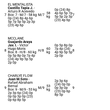
EL MENTALISTA
Castillo Tapia J.
-
0p (24) 8p
Arturo R Acevedo
58
4p 6p 5p 7p
7
Box: 7 -
M/7 -
58 kg
M/7
7
kg
5p 5p 2p 3p
0p (24) 8p 4p 6p
(23) 4p 6p
5p 7p 5p 5p 2p 3p
(23) 4p 6p
MCCLANE
Guajardo Araya
Jav. I.
-
Victor
0p 5p 8p 0p
Hugo Moris
60
7p 4p (24)
8
H/8
8
Box: 8 -
H/8 -
60 kg
kg
4p 9p 5p 5p
0p 5p 8p 0p 7p 4p
2p 0p
(24) 4p 9p 5p 5p
2p 0p
CHARLYE FLOW
Juan M.Soto
-
2p 3p 6p
Rafael Abraham
(24) 0p 0p
Bernal
53
9
M/9
0p 3p 0p
9
Box: 9 -
M/9 -
53 kg
kg
(23) 0p 6p
2p 3p 6p (24) 0p
8p 5p
0p 0p 3p 0p (23)
0p 6p 8p 5p