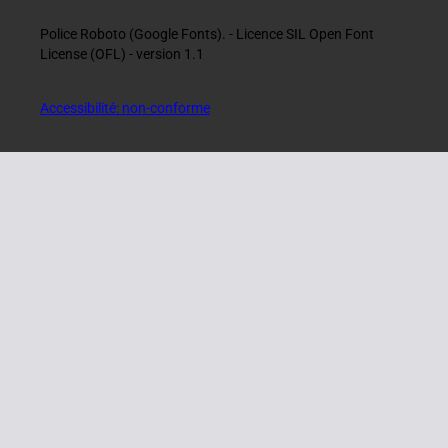
Police Roboto (Google Fonts). - Licence SIL Open Font
License (OFL) - version 1.1
Accessibilité: non-conforme