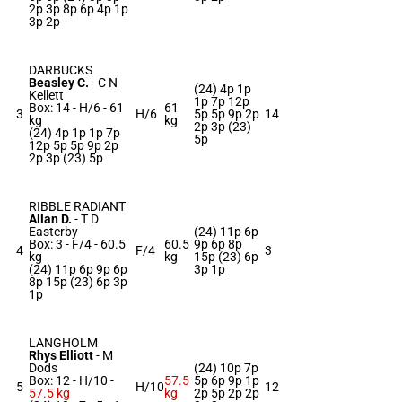
2p 3p 8p 6p 4p 1p
3p 2p
DARBUCKS
Beasley C.
-
C N
(24) 4p 1p
Kellett
1p 7p 12p
Box: 14 -
H/6 -
61
61
3
H/6
5p 5p 9p 2p
14
kg
kg
2p 3p (23)
(24) 4p 1p 1p 7p
5p
12p 5p 5p 9p 2p
2p 3p (23) 5p
RIBBLE RADIANT
Allan D.
-
T D
Easterby
(24) 11p 6p
Box: 3 -
F/4 -
60.5
60.5
9p 6p 8p
4
F/4
3
kg
kg
15p (23) 6p
(24) 11p 6p 9p 6p
3p 1p
8p 15p (23) 6p 3p
1p
LANGHOLM
Rhys Elliott
-
M
Dods
(24) 10p 7p
Box: 12 -
H/10 -
57.5
5p 6p 9p 1p
5
H/10
12
57.5 kg
kg
2p 5p 2p 2p