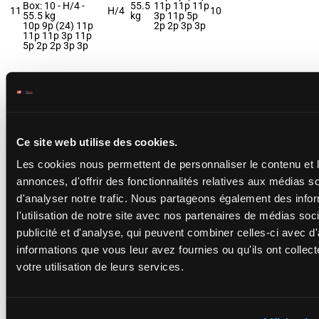
Box: 10 -
H/4 -
55.5
11p 11p 11p
11
H/4
10
55.5 kg
kg
3p 11p 5p
10p 9p (24) 11p
2p 2p 3p 3p
11p 11p 3p 11p
5p 2p 2p 3p 3p
MISS WILLOWS
Hart J.
-
S
Whitaker
(24) 6p 13p
Box: 2 -
F/7 -
55.5
4p 10p 1p
55.5
12
kg
F/7
8p 12p 2p
2
kg
(24) 6p 13p 4p
(23) 10p 5p
Ce site web utilise des cookies.
10p 1p 8p 12p 2p
11p 5p
(23) 10p 5p 11p
5p
Les cookies nous permettent de personnaliser le contenu et 
annonces, d'offrir des fonctionnalités relatives aux médias s
d'analyser notre trafic. Nous partageons également des info
DANDY LICHIOUS
l'utilisation de notre site avec nos partenaires de médias soc
Mullen A.
-
T
10p 7p 3p
publicité et d'analyse, qui peuvent combiner celles-ci avec d
Davidson
54
3p 4p 8p
13
H/4
7
Box: 7 -
H/4 -
54
kg
(24) 9p 11p
informations que vous leur avez fournies ou qu'ils ont collect
kg
7p 7p 7p 9p
10p 7p 3p 3p 4p
votre utilisation de leurs services.
8p (24) 9p 11p 7p
7p 7p 9p