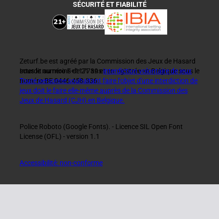
SÉCURITÉ ET FIABILITÉ
Zeturf.be est agréé par la Commission des Jeux de Hasard
sous le numéro F+117739 et enregistrée en Belgique sous le
Interdit au moins de 21 ans
interdiction volontaire de jeux
numéro BE 0446.458.336.
Toute personne souhaitant faire l'objet d'une interdiction de
jeux doit le faire elle-même auprès de la Commission des
Jeux de Hasard (CJH) en Belgique.
Police Roboto (Google Fonts). - Licence SIL Open Font
License (OFL) - version 1.1
Accessibilité: non-conforme