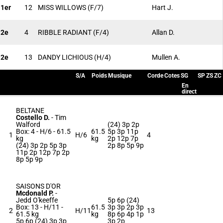
1er
12
MISS WILLOWS
(F/7)
Hart J.
2e
4
RIBBLE RADIANT
(F/4)
Allan D.
2e
13
DANDY LICHIOUS
(H/4)
Mullen A.
S/A
Poids
Musique
Corde
Cotes
SG
SP
ZS
ZC
En
direct
BELTANE
Costello D.
-
Tim
Walford
(24) 3p 2p
Box: 4 -
H/6 -
61.5
61.5
5p 3p 11p
1
H/6
4
kg
kg
2p 12p 7p
(24) 3p 2p 5p 3p
2p 8p 5p 9p
11p 2p 12p 7p 2p
8p 5p 9p
SAISONS D'OR
Mcdonald P.
-
Jedd O'keeffe
5p 6p (24)
Box: 13 -
H/11 -
61.5
3p 3p 2p 3p
2
H/11
13
61.5 kg
kg
8p 6p 4p 1p
5p 6p (24) 3p 3p
3p 2p