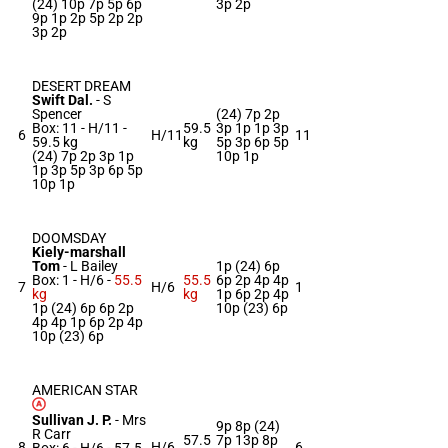
(24) 10p 7p 5p 6p
3p 2p
9p 1p 2p 5p 2p 2p
3p 2p
DESERT DREAM
Swift Dal.
-
S
Spencer
(24) 7p 2p
Box: 11 -
H/11 -
59.5
3p 1p 1p 3p
6
H/11
11
59.5 kg
kg
5p 3p 6p 5p
(24) 7p 2p 3p 1p
10p 1p
1p 3p 5p 3p 6p 5p
10p 1p
DOOMSDAY
Kiely-marshall
Tom
-
L Bailey
1p (24) 6p
Box: 1 -
H/6 -
55.5
55.5
6p 2p 4p 4p
7
H/6
1
kg
kg
1p 6p 2p 4p
1p (24) 6p 6p 2p
10p (23) 6p
4p 4p 1p 6p 2p 4p
10p (23) 6p
AMERICAN STAR
Sullivan J. P.
-
Mrs
9p 8p (24)
R Carr
57.5
7p 13p 8p
8
H/6
6