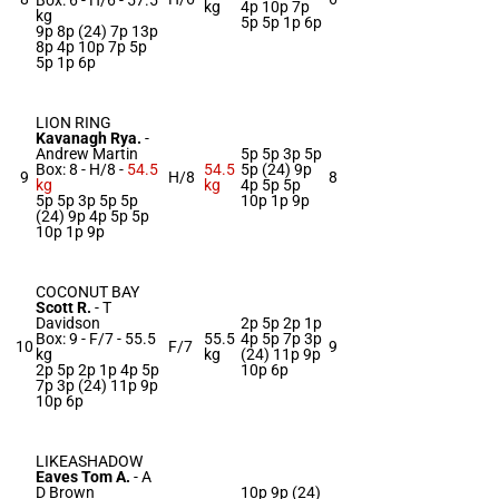
Box: 6 -
H/6 -
57.5
kg
4p 10p 7p
kg
5p 5p 1p 6p
9p 8p (24) 7p 13p
8p 4p 10p 7p 5p
5p 1p 6p
LION RING
Kavanagh Rya.
-
Andrew Martin
5p 5p 3p 5p
Box: 8 -
H/8 -
54.5
54.5
5p (24) 9p
9
H/8
8
kg
kg
4p 5p 5p
5p 5p 3p 5p 5p
10p 1p 9p
(24) 9p 4p 5p 5p
10p 1p 9p
COCONUT BAY
Scott R.
-
T
Davidson
2p 5p 2p 1p
Box: 9 -
F/7 -
55.5
55.5
4p 5p 7p 3p
10
F/7
9
kg
kg
(24) 11p 9p
2p 5p 2p 1p 4p 5p
10p 6p
7p 3p (24) 11p 9p
10p 6p
LIKEASHADOW
Eaves Tom A.
-
A
D Brown
10p 9p (24)