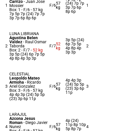
Carrizo
-
Juan Jose
57
(24) 7p 7p
1
F/6
1
Mossier
kg
3p 7p 6p
Box: 1 -
F/6 -
57 kg
8p 6p
7p 5p 7p (24) 7p 7p
3p 7p 6p 8p 6p
LUNA LIBRIANA
Agustina Belen
3p 5p (24)
Valdez
-
Raul Osmar
52
6p 7p 5p
2
Taborda
F/7
2
kg
4p 8p 4p
Box: 2 -
F/7 -
52 kg
3p 3p
3p 5p (24) 6p 7p 5p
4p 8p 4p 3p 3p
CELESTIAL
Leopoldo Mateo
4p 4p 3p
Armoha
-
Ricardo
57
(24) 5p 5p
3
Ariel Gonzalez
F/6
3
kg
(23) 3p 6p
Box: 3 -
F/6 -
57 kg
11p
4p 4p 3p (24) 5p 5p
(23) 3p 6p 11p
LARAJUL
Azcona Jesus
4p (24)
Roman
-
Diego Javier
57
11p 8p 10p
4
Nunez
F/6
4
kg
5p 8p 7p
Box: 4 -
F/6 -
57 kg