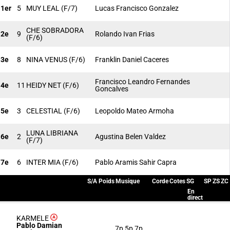
1er
5
MUY LEAL
(F/7)
Lucas Francisco Gonzalez
CHE SOBRADORA
2e
9
Rolando Ivan Frias
(F/6)
3e
8
NINA VENUS
(F/6)
Franklin Daniel Caceres
Francisco Leandro Fernandes
4e
11
HEIDY NET
(F/6)
Goncalves
5e
3
CELESTIAL
(F/6)
Leopoldo Mateo Armoha
LUNA LIBRIANA
6e
2
Agustina Belen Valdez
(F/7)
7e
6
INTER MIA
(F/6)
Pablo Aramis Sahir Capra
S/A
Poids
Musique
Corde
Cotes
SG
SP
ZS
ZC
En
direct
KARMELE
Pablo Damian
7p 5p 7p