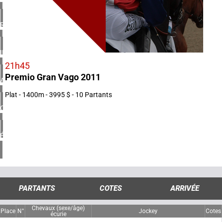
1 réunion(s)
ROYAUME-UNI
4 réunion(s)
IRLANDE
1 réunion(s)
21h45
Premio Gran Vago 2011
ARGENTINE
1 réunion(s)
Plat - 1400m - 3995 $ - 10 Partants
CHILI
1 réunion(s)
ÉTATS-UNIS
4 réunion(s)
PARTANTS
COTES
ARRIVÉE
Chevaux (sexe/âge)
Place
N°
Jockey
Cotes
écurie