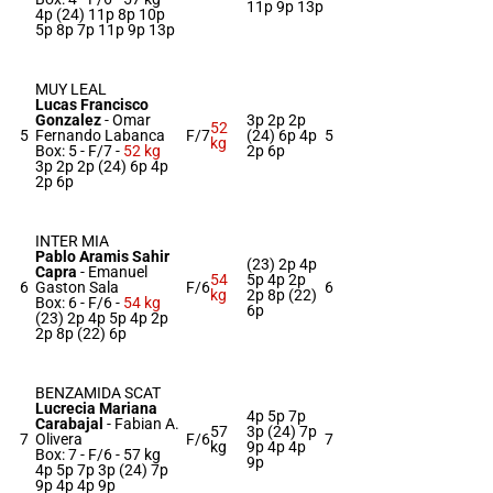
11p 9p 13p
4p (24) 11p 8p 10p
5p 8p 7p 11p 9p 13p
MUY LEAL
Lucas Francisco
Gonzalez
-
Omar
3p 2p 2p
52
5
Fernando Labanca
F/7
(24) 6p 4p
5
kg
Box: 5 -
F/7 -
52 kg
2p 6p
3p 2p 2p (24) 6p 4p
2p 6p
INTER MIA
Pablo Aramis Sahir
(23) 2p 4p
Capra
-
Emanuel
54
5p 4p 2p
6
Gaston Sala
F/6
6
kg
2p 8p (22)
Box: 6 -
F/6 -
54 kg
6p
(23) 2p 4p 5p 4p 2p
2p 8p (22) 6p
BENZAMIDA SCAT
Lucrecia Mariana
4p 5p 7p
Carabajal
-
Fabian A.
57
3p (24) 7p
7
Olivera
F/6
7
kg
9p 4p 4p
Box: 7 -
F/6 -
57 kg
9p
4p 5p 7p 3p (24) 7p
9p 4p 4p 9p