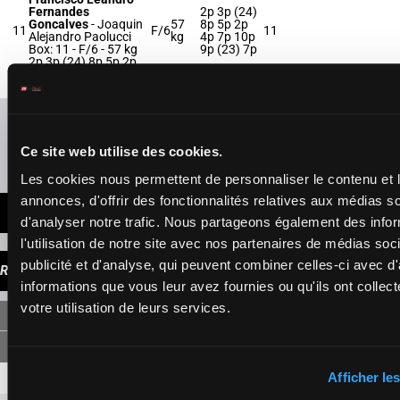
Fernandes
2p 3p (24)
Goncalves
-
Joaquin
57
8p 5p 2p
11
F/6
11
Alejandro Paolucci
kg
4p 7p 10p
Box: 11 -
F/6 -
57 kg
9p (23) 7p
2p 3p (24) 8p 5p 2p
4p 7p 10p 9p (23) 7p
Rafraîchir les cotes
Ce site web utilise des cookies.
Présence de chevaux favoris
Les cookies nous permettent de personnaliser le contenu et 
annonces, d'offrir des fonctionnalités relatives aux médias s
DERNIÈRES MINUTES
d'analyser notre trafic. Nous partageons également des info
l'utilisation de notre site avec nos partenaires de médias soc
publicité et d'analyse, qui peuvent combiner celles-ci avec d
RAPPORTS
informations que vous leur avez fournies ou qu'ils ont collect
votre utilisation de leurs services.
SIMPLE
Afficher les
5
3,60 €
1,60 €