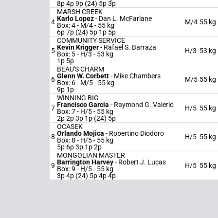
8p 4p 9p (24) 5p 3p
MARSH CREEK
Karlo Lopez
-
Dan L. McFarlane
4
M/4
55 kg
Box: 4 -
M/4 -
55 kg
6p 7p (24) 5p 1p 5p
COMMUNITY SERVICE
Kevin Krigger
-
Rafael S. Barraza
5
H/3
53 kg
Box: 5 -
H/3 -
53 kg
1p 5p
BEAU'S CHARM
Glenn W. Corbett
-
Mike Chambers
6
M/5
55 kg
Box: 6 -
M/5 -
55 kg
9p 1p
WINNING BIG
Francisco Garcia
-
Raymond G. Valerio
7
H/5
55 kg
Box: 7 -
H/5 -
55 kg
2p 2p 3p 1p (24) 5p
OCASEK
Orlando Mojica
-
Robertino Diodoro
8
H/5
55 kg
Box: 8 -
H/5 -
55 kg
5p 6p 3p 1p 2p
MONGOLIAN MASTER
Barrington Harvey
-
Robert J. Lucas
9
H/5
55 kg
Box: 9 -
H/5 -
55 kg
3p 4p (24) 5p 4p 4p