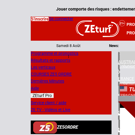
Jouer comporte des risques : endettement
Se connecter
S'inscrire
PR
PRO
Samedi 8 Août
News:
Programme et pronostics
|
Résultats et rapports
AUSTRAL
2 réunio
Les verticaux
COURSES ZE5 ORDRE
FRANCE
Dernières Minutes
3 réunio
Aide
TU
ZEturf Pro
ESPAGN
1 réunio
8
Service client / aide
ZE TV - Vidéos et Live
SUÈDE
09/04/
2 réunio
ZE5ORDRE
NORVÈG
1 réunio