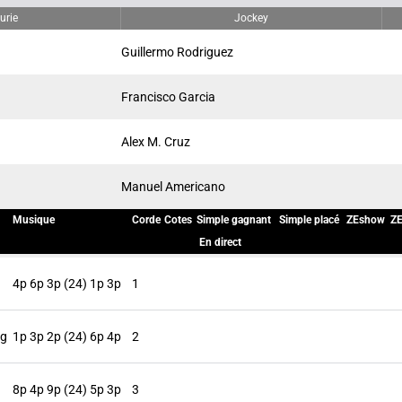
urie
Jockey
Guillermo Rodriguez
Francisco Garcia
Alex M. Cruz
Manuel Americano
Musique
Corde
Cotes
Simple gagnant
Simple placé
ZEshow
ZE
En direct
4p 6p 3p (24) 1p 3p
1
kg
1p 3p 2p (24) 6p 4p
2
8p 4p 9p (24) 5p 3p
3