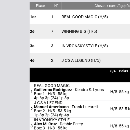
Place
N°
Chevaux (sexe/âge) éc
1er
1
REAL GOOD MAGIC
(H/5)
2e
7
WINNING BIG
(H/5)
3e
3
IN VRONSKY STYLE
(H/8)
4e
2
J C'S A LEGEND
(H/5)
S/A
Poids
REAL GOOD MAGIC
Guillermo Rodriguez
-
Kendra S. Lyons
1
H/5
55 kg
Box: 1 -
H/5 -
55 kg
4p 6p 3p (24) 1p 3p
J C'S A LEGEND
Manuel Americano
-
Frank Lucarelli
2
H/5
53.5 
Box: 2 -
H/5 -
53.5 kg
1p 3p 2p (24) 6p 4p
IN VRONSKY STYLE
Alex M. Cruz
-
Debbie Peery
3
H/8
55 kg
Box: 3 -
H/8 -
55 kg