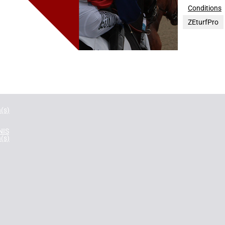
Conditions
E-UNI
ZEturfPro
n(s)
E
n(s)
INE
n(s)
n(s)
NIS
n(s)