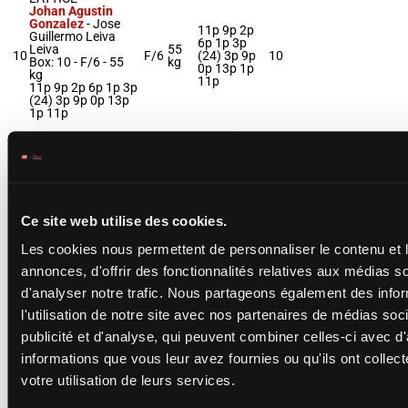
Johan Agustin
Gonzalez
-
Jose
11p 9p 2p
Guillermo Leiva
6p 1p 3p
Leiva
55
10
F/6
(24) 3p 9p
10
Box: 10 -
F/6 -
55
kg
0p 13p 1p
kg
11p
11p 9p 2p 6p 1p 3p
(24) 3p 9p 0p 13p
1p 11p
LA OLIVIA
Gonzalez Seb.
-
Luis Guillermo
3p 0p 4p 1p
Catena
58
2p (24) 9p
11
Box: 11 -
F/4 -
58
F/4
11
kg
9p 6p 8p 1p
Ce site web utilise des cookies.
kg
2p 2p
3p 0p 4p 1p 2p (24)
Les cookies nous permettent de personnaliser le contenu et 
9p 9p 6p 8p 1p 2p
2p
annonces, d'offrir des fonctionnalités relatives aux médias s
d'analyser notre trafic. Nous partageons également des info
SON MIS
l'utilisation de notre site avec nos partenaires de médias soc
LAGRIMAS
publicité et d'analyse, qui peuvent combiner celles-ci avec d
Ignacio Isaias
Valdivia
-
Osvaldo
4p 6p 1p
informations que vous leur avez fournies ou qu'ils ont collect
Alfonso Urbina
(24) 8p 2p
54
12
Hernandez
F/7
1p 3p 5p 0p
12
votre utilisation de leurs services.
kg
Box: 12 -
F/7 -
54
5p (23) 4p
kg
0p