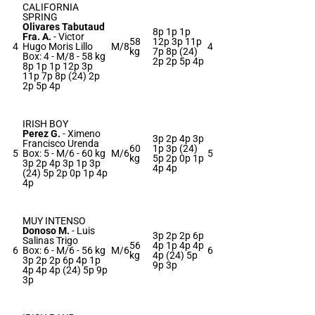
CALIFORNIA
SPRING
Olivares Tabutaud
8p 1p 1p
Fra. A.
-
Victor
58
12p 3p 11p
4
Hugo Moris Lillo
M/8
4
kg
7p 8p (24)
Box: 4 -
M/8 -
58 kg
2p 2p 5p 4p
8p 1p 1p 12p 3p
11p 7p 8p (24) 2p
2p 5p 4p
IRISH BOY
Perez G.
-
Ximeno
3p 2p 4p 3p
Francisco Urenda
60
1p 3p (24)
5
Box: 5 -
M/6 -
60 kg
M/6
5
kg
5p 2p 0p 1p
3p 2p 4p 3p 1p 3p
4p 4p
(24) 5p 2p 0p 1p 4p
4p
MUY INTENSO
Donoso M.
-
Luis
3p 2p 2p 6p
Salinas Trigo
56
4p 1p 4p 4p
6
Box: 6 -
M/6 -
56 kg
M/6
6
kg
4p (24) 5p
3p 2p 2p 6p 4p 1p
9p 3p
4p 4p 4p (24) 5p 9p
3p