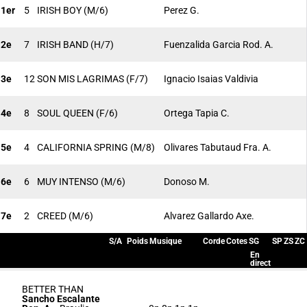
1er
5
IRISH BOY
(M/6)
Perez G.
2e
7
IRISH BAND
(H/7)
Fuenzalida Garcia Rod. A.
3e
12
SON MIS LAGRIMAS
(F/7)
Ignacio Isaias Valdivia
4e
8
SOUL QUEEN
(F/6)
Ortega Tapia C.
5e
4
CALIFORNIA SPRING
(M/8)
Olivares Tabutaud Fra. A.
6e
6
MUY INTENSO
(M/6)
Donoso M.
7e
2
CREED
(M/6)
Alvarez Gallardo Axe.
S/A
Poids
Musique
Corde
Cotes
SG
SP
ZS
ZC
En
direct
BETTER THAN
Sancho Escalante