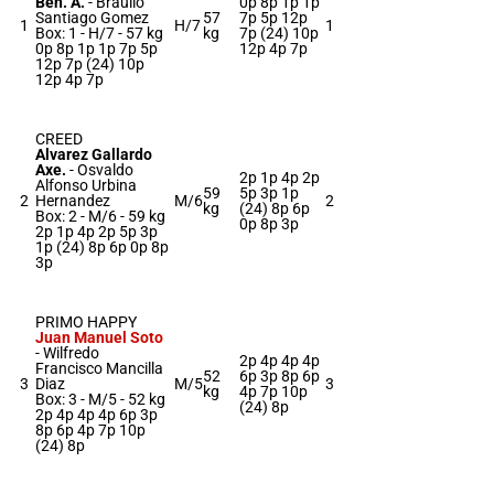
Ben. A.
-
Braulio
0p 8p 1p 1p
Santiago Gomez
57
7p 5p 12p
1
H/7
1
Box: 1 -
H/7 -
57 kg
kg
7p (24) 10p
0p 8p 1p 1p 7p 5p
12p 4p 7p
12p 7p (24) 10p
12p 4p 7p
CREED
Alvarez Gallardo
Axe.
-
Osvaldo
2p 1p 4p 2p
Alfonso Urbina
59
5p 3p 1p
2
Hernandez
M/6
2
kg
(24) 8p 6p
Box: 2 -
M/6 -
59 kg
0p 8p 3p
2p 1p 4p 2p 5p 3p
1p (24) 8p 6p 0p 8p
3p
PRIMO HAPPY
Juan Manuel Soto
-
Wilfredo
2p 4p 4p 4p
Francisco Mancilla
52
6p 3p 8p 6p
3
Diaz
M/5
3
kg
4p 7p 10p
Box: 3 -
M/5 -
52 kg
(24) 8p
2p 4p 4p 4p 6p 3p
8p 6p 4p 7p 10p
(24) 8p