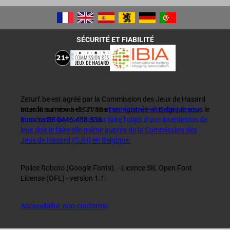
SÉCURITÉ ET FIABILITÉ
Zeturf.be est agréé par la Commission des Jeux de Hasard
sous le numéro F+117739 et enregistrée en Belgique sous le
Interdit au moins de 21 ans
interdiction volontaire de jeux
numéro BE 0446.458.336.
Toute personne souhaitant faire l'objet d'une interdiction de
jeux doit le faire elle-même auprès de la Commission des
Jeux de Hasard (CJH) en Belgique.
Police Roboto (Google Fonts). - Licence SIL Open Font
License (OFL) - version 1.1
Accessibilité: non-conforme