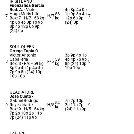
IRISH BAND
Fuenzalida Garcia
Rod. A.
-
Victor
4p 8p 4p 0p
Hugo Moris Lillo
58
1p 9p 8p 4p
7
H/7
7
Box: 7 -
H/7 -
58 kg
kg
12p 6p 9p
4p 8p 4p 0p 1p 9p
(24) 0p
8p 4p 12p 6p 9p
(24) 0p
SOUL QUEEN
Ortega Tapia C.
-
Victor Antonio
3p 9p 4p 1p
Caballeria
59
4p 4p 7p 9p
8
F/6
8
Box: 8 -
F/6 -
59 kg
kg
8p (24) 10p
3p 9p 4p 1p 4p 4p
10p 10p
7p 9p 8p (24) 10p
10p 10p
GLADIATORE
Jose Cueto
-
Gabriel Rodrigo
7p 2p 10p
54
9
Reyes Iriarte
H/5
2p 11p 7p
9
kg
Box: 9 -
H/5 -
54 kg
(24) 11p 9p
7p 2p 10p 2p 11p
7p (24) 11p 9p
LATTICE