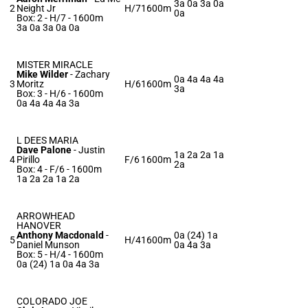
3a 0a 3a 0a
2
Neight Jr
H/7
1600m
0a
Box: 2 -
H/7 - 1600m
3a 0a 3a 0a 0a
MISTER MIRACLE
Mike Wilder
-
Zachary
0a 4a 4a 4a
3
Moritz
H/6
1600m
3a
Box: 3 -
H/6 - 1600m
0a 4a 4a 4a 3a
L DEES MARIA
Dave Palone
-
Justin
1a 2a 2a 1a
4
Pirillo
F/6
1600m
2a
Box: 4 -
F/6 - 1600m
1a 2a 2a 1a 2a
ARROWHEAD
HANOVER
Anthony Macdonald
-
0a (24) 1a
5
H/4
1600m
Daniel Munson
0a 4a 3a
Box: 5 -
H/4 - 1600m
0a (24) 1a 0a 4a 3a
COLORADO JOE