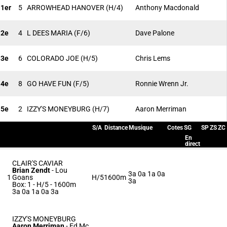
1er
5
ARROWHEAD HANOVER
(H/4)
Anthony Macdonald
2e
4
L DEES MARIA
(F/6)
Dave Palone
3e
6
COLORADO JOE
(H/5)
Chris Lems
4e
8
GO HAVE FUN
(F/5)
Ronnie Wrenn Jr.
5e
2
IZZY'S MONEYBURG
(H/7)
Aaron Merriman
S/A
Distance
Musique
Cotes
SG
SP
ZS
ZC
En
direct
CLAIR'S CAVIAR
Brian Zendt
-
Lou
3a 0a 1a 0a
1
Goans
H/5
1600m
3a
Box: 1 -
H/5 - 1600m
3a 0a 1a 0a 3a
IZZY'S MONEYBURG
Aaron Merriman
-
Ed Mc