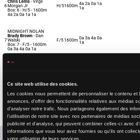
Chris Lems
-
Virgil
4a 2a 0a 1a
6
Morgan Jr
H/5
1600m
1a
Box: 6 -
H/5 - 1600m
4a 2a 0a 1a 1a
MIDNIGHT NOLAN
Brady Brown
-
Dan
0a 3a 4a 0a
7
Walski
F/5
1600m
1a
Box: 7 -
F/5 - 1600m
0a 3a 4a 0a 1a
GO HAVE FUN
Ronnie Wrenn Jr.
-
0a 1a 3a 2a
8
Brady Jenson
F/5
1600m
1a
Box: 8 -
F/5 - 1600m
0a 1a 3a 2a 1a
Ce site web utilise des cookies.
Les cookies nous permettent de personnaliser le contenu et 
MY BAR TAB
annonces, d'offrir des fonctionnalités relatives aux médias s
Wilbur Yoder
-
Wilbur
0a 0a 4a 3a
d'analyser notre trafic. Nous partageons également des info
9
Yoder
H/5
1600m
1a
Box: 9 -
H/5 - 1600m
l'utilisation de notre site avec nos partenaires de médias soc
0a 0a 4a 3a 1a
publicité et d'analyse, qui peuvent combiner celles-ci avec d
informations que vous leur avez fournies ou qu'ils ont collect
Rafraîchir les cotes
votre utilisation de leurs services.