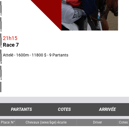
1 réunion(s)
ROYAUME-UNI
4 réunion(s)
IRLANDE
1 réunion(s)
21h15
Race 7
ARGENTINE
1 réunion(s)
Attelé - 1600m - 11800 $ - 9 Partants
CHILI
1 réunion(s)
ÉTATS-UNIS
4 réunion(s)
PARTANTS
COTES
ARRIVÉE
Place
N°
Chevaux (sexe/âge) écurie
Driver
Cotes