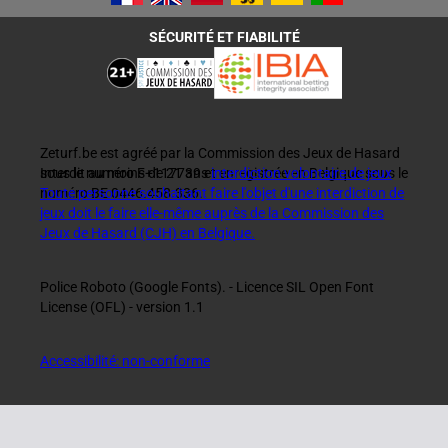
SÉCURITÉ ET FIABILITÉ
Zeturf.be est agréé par la Commission des Jeux de Hasard
sous le numéro F+117739 et enregistrée en Belgique sous le
Interdit au moins de 21 ans
interdiction volontaire de jeux
numéro BE 0446.458.336.
Toute personne souhaitant faire l'objet d'une interdiction de
jeux doit le faire elle-même auprès de la Commission des
Jeux de Hasard (CJH) en Belgique.
Police Roboto (Google Fonts). - Licence SIL Open Font
License (OFL) - version 1.1
Accessibilité: non-conforme