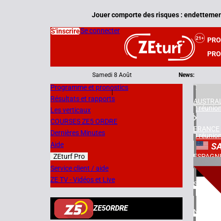
Jouer comporte des risques : endettement
Se connecter
S'inscrire
PR
PRO
Samedi 8 Août
News:
Programme et pronostics
|
Résultats et rapports
AUSTRAL
2 réunio
Les verticaux
COURSES ZE5 ORDRE
FRANCE
Dernières Minutes
3 réunio
Aide
S
ZEturf Pro
ESPAGN
1 réunio
2
Service client / aide
ZE TV - Vidéos et Live
SUÈDE
09/04/
2 réunio
ZE5ORDRE
NORVÈG
1 réunio