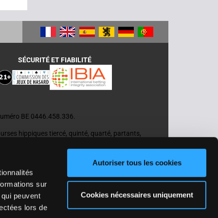
SÉCURITÉ ET FIABILITÉ
e numéro BE 0446.458.336.
ourses hippiques tiercé, quinté, quarté, partants,
es courses hippiques reste soumis à l’aléa. Les
abilité de leur auteur ni celle de FDJ Online
Autoriser tous les cookies
ionnalités
x doit le faire elle-même auprès de la
formations sur
Cookies nécessaires uniquement
, qui peuvent
lectées lors de