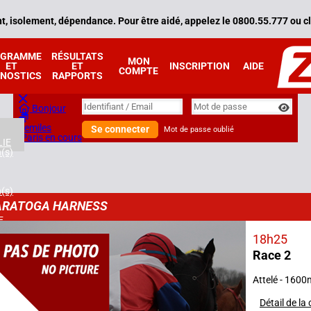
, isolement, dépendance. Pour être aidé, appelez le 0800.55.777 ou cl
OGRAMME
RÉSULTATS
MON
ET
ET
INSCRIPTION
AIDE
COMPTE
NOSTICS
RAPPORTS
Identifiant
Identifiant / Email
Mot de passe
Bonjour
Zemiles
Se connecter
Mot de passe oublié
Paris en cours
IE
n(s)
n(s)
ARATOGA HARNESS
E
n(s)
18h25
Race 2
2025
n(s)
Attelé - 1600
E
Détail de la
n(s)