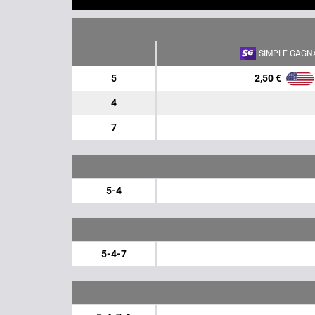
SIMPLE GAGN
2,50 €
5
4
7
5-4
5-4-7