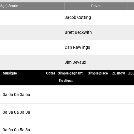
âge) écurie
Driver
Jacob Cutting
Brett Beckwith
Dan Rawlings
Jim Devaux
Musique
Cotes
Simple gagnant
Simple placé
ZEshow
ZEC
En direct
0a 0a 0a 0a 5a
0a 3a 0a 3a 0a
0a 0a 0a 5a 3a