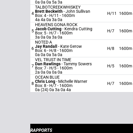
0a 0a 0a 5a 3a
TALBOTCREEKWHISKEY
Brett Beckwith
-
John Sullivan
4
H/11
1600m
Box: 4 -
H/11 - 1600m
4a 4a 0a 3a 0a
HEAVENS GONA ROCK
Jacob Cutting
-
Kendra Cutting
5
H/7
1600m
Box: 5 -
H/7 - 1600m
3a 0a 0a 3a 0a
NOTED A
Jay Randall
-
Kate Gerow
6
H/8
1600m
Box: 6 -
H/8 - 1600m
0a 0a 0a 5a 0a
VEL TRUST IN TIME
Dan Rawlings
-
Tammy Sowers
7
H/5
1600m
Box: 7 -
H/5 - 1600m
2a 0a 0a 0a 0a
OCEAN BLUE
Chris Long
-
Michelle Warner
8
H/7
1600m
Box: 8 -
H/7 - 1600m
0a (24) 0a 3a 0a 4a
RAPPORTS