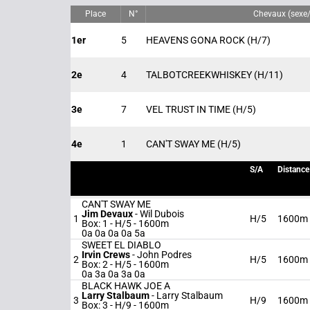
Place
N°
Chevaux (sexe/
1er
5
HEAVENS GONA ROCK
(H/7)
2e
4
TALBOTCREEKWHISKEY
(H/11)
3e
7
VEL TRUST IN TIME
(H/5)
4e
1
CAN'T SWAY ME
(H/5)
S/A
Distance
CAN'T SWAY ME
Jim Devaux
-
Wil Dubois
1
H/5
1600m
Box: 1 -
H/5 - 1600m
0a 0a 0a 0a 5a
SWEET EL DIABLO
Irvin Crews
-
John Podres
2
H/5
1600m
Box: 2 -
H/5 - 1600m
0a 3a 0a 3a 0a
BLACK HAWK JOE A
Larry Stalbaum
-
Larry Stalbaum
3
H/9
1600m
Box: 3 -
H/9 - 1600m