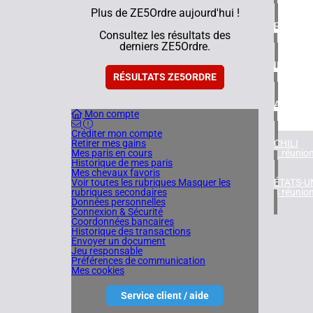
Plus de ZE5Ordre aujourd'hui !
ROYAUM
Consultez les résultats des
4 réunio
derniers ZE5Ordre.
IRLAND
1 réunio
RÉSULTATS ZE5ORDRE
ARGENT
Mon compte
1 réunio
Créditer mon compte
Retirer mes gains
CHILI
Mes paris en cours
1 réunio
Historique de mes paris
Mes chevaux favoris
Voir toutes les rubriques
Masquer les
ÉTATS-U
rubriques secondaires
4 réunio
Données personnelles
Connexion & Sécurité
Coordonnées bancaires
Historique des transactions
Envoyer un document
Jeu responsable
Préférences de communication
Mes cookies
Service client / aide