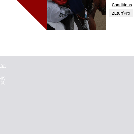
Conditions
E-UNI
ZEturfPro
n(s)
E
n(s)
INE
n(s)
n(s)
NIS
n(s)