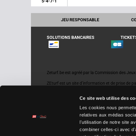
5-4-7-1
JEU RESPONSABLE
C
SOLUTIONS BANCAIRES
TICKET
Zeturf.be est agréé par la Commission des Jeu
ZEturf est un site d’information et de prise de p
arrivées et rapports. PMU est une marque déposé
statistiques, analyses, conseils et pronostics fo
Ce site web utilise des co
Betting and Gaming France (OBGF).
Les cookies nous permetten
Interdit au moins de 21 ans
interdiction volontai
relatives aux médias socia
Commission des Jeux de Hasard (CJH) en Belgi
l'utilisation de notre site
combiner celles-ci avec d'
Police Roboto (Google Fonts). - Licence SIL Ope