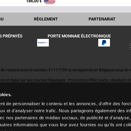
186,00 €
GU
RÈGLEMENT
PARTENARIAT
S PRÉPAYÉS
PORTE MONNAIE ÉLECTRONIQUE
x de Hasard sous le numéro F+117739 et enregistrée en Belgique sous l
aris en ligne sur les courses hippiques : Pronostics PMU, paris, résultats c
e citée sur ZEturf pour la compréhension des informations. Le résultat d
urnis le sont à titre purement informatif et ne sauraient engager la respons
okies.
t de personnaliser le contenu et les annonces, d'offrir des fonct
re de jeux
Toute personne souhaitant faire l'objet d'une interdiction de jeu
ux et d'analyser notre trafic. Nous partageons également des in
que.
 avec nos partenaires de médias sociaux, de publicité et d'analyse
autres informations que vous leur avez fournies ou qu'ils ont col
n Font License (OFL) - version 1.1