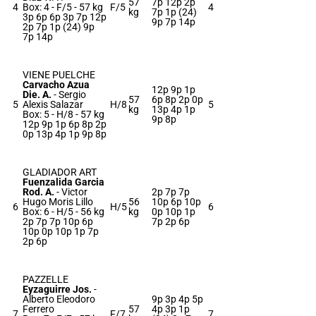
57
7p 12p 2p
4
Box: 4 -
F/5 -
57 kg
F/5
4
kg
7p 1p (24)
3p 6p 6p 3p 7p 12p
9p 7p 14p
2p 7p 1p (24) 9p
7p 14p
VIENE PUELCHE
Carvacho Azua
12p 9p 1p
Die. A.
-
Sergio
57
6p 8p 2p 0p
5
Alexis Salazar
H/8
5
kg
13p 4p 1p
Box: 5 -
H/8 -
57 kg
9p 8p
12p 9p 1p 6p 8p 2p
0p 13p 4p 1p 9p 8p
GLADIADOR ART
Fuenzalida Garcia
Rod. A.
-
Victor
2p 7p 7p
Hugo Moris Lillo
56
10p 6p 10p
6
H/5
6
Box: 6 -
H/5 -
56 kg
kg
0p 10p 1p
2p 7p 7p 10p 6p
7p 2p 6p
10p 0p 10p 1p 7p
2p 6p
PAZZELLE
Eyzaguirre Jos.
-
Alberto Eleodoro
9p 3p 4p 5p
Ferrero
57
4p 3p 1p
7
F/7
7