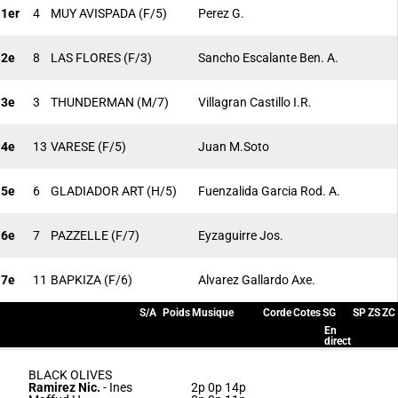
1er
4
MUY AVISPADA
(F/5)
Perez G.
2e
8
LAS FLORES
(F/3)
Sancho Escalante Ben. A.
3e
3
THUNDERMAN
(M/7)
Villagran Castillo I.R.
4e
13
VARESE
(F/5)
Juan M.Soto
5e
6
GLADIADOR ART
(H/5)
Fuenzalida Garcia Rod. A.
6e
7
PAZZELLE
(F/7)
Eyzaguirre Jos.
7e
11
BAPKIZA
(F/6)
Alvarez Gallardo Axe.
S/A
Poids
Musique
Corde
Cotes
SG
SP
ZS
ZC
En
direct
BLACK OLIVES
Ramirez Nic.
-
Ines
2p 0p 14p