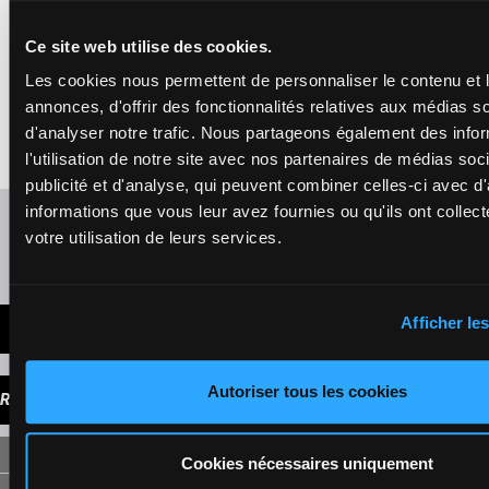
VARESE
Ce site web utilise des cookies.
Juan M.Soto
-
Raul
Andres Montesino
5p 7p 6p 6p
Les cookies nous permettent de personnaliser le contenu et 
Serrano
55
2p 1p 3p
13
Box: 13 -
F/5 -
55
F/5
13
kg
11p 3p 6p
annonces, d'offrir des fonctionnalités relatives aux médias s
kg
6p (24) 1p
5p 7p 6p 6p 2p 1p
d'analyser notre trafic. Nous partageons également des info
3p 11p 3p 6p 6p
l'utilisation de notre site avec nos partenaires de médias soc
(24) 1p
publicité et d'analyse, qui peuvent combiner celles-ci avec d
informations que vous leur avez fournies ou qu'ils ont collect
Rafraîchir les cotes
votre utilisation de leurs services.
Présence de chevaux favoris
Afficher les
DERNIÈRES MINUTES
Autoriser tous les cookies
RAPPORTS
SIMPLE
Cookies nécessaires uniquement