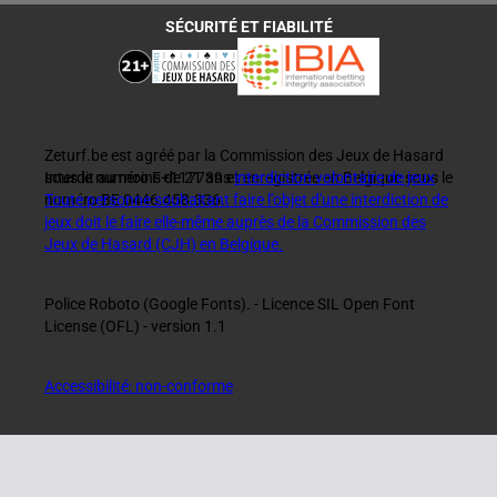
SÉCURITÉ ET FIABILITÉ
Zeturf.be est agréé par la Commission des Jeux de Hasard
sous le numéro F+117739 et enregistrée en Belgique sous le
Interdit au moins de 21 ans
interdiction volontaire de jeux
numéro BE 0446.458.336.
Toute personne souhaitant faire l'objet d'une interdiction de
jeux doit le faire elle-même auprès de la Commission des
Jeux de Hasard (CJH) en Belgique.
Police Roboto (Google Fonts). - Licence SIL Open Font
License (OFL) - version 1.1
Accessibilité: non-conforme