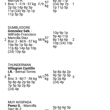
Maffud H.
8p 3p 11p
57
1
Box: 1 -
F/9 -
57 kg
F/9
(24) 9p 7p
1
kg
2p 0p 14p 8p 3p
1p 11p 5p
11p (24) 9p 7p 1p
5p
11p 5p 5p
DUMBLEDORE
Gonzalez Seb.
-
10p 9p 1p
Wilfredo Francisco
5p 4p 11p
Mancilla Diaz
57
2
M/6
8p 14p 6p
2
Box: 2 -
M/6 -
57 kg
kg
10p (24) 10p
10p 9p 1p 5p 4p
4p
11p 8p 14p 6p 10p
(24) 10p 4p
THUNDERMAN
Villagran Castillo
I.R.
-
Bernal Torres
5p 8p 4p 2p
R.
56
9p 5p 7p 5p
3
M/7
3
Box: 3 -
M/7 -
56 kg
kg
3p 2p 8p
5p 8p 4p 2p 9p 5p
(24) 4p
7p 5p 3p 2p 8p
(24) 4p
MUY AVISPADA
Perez G.
-
Mancilla
3p 6p 6p 3p
Diaz W. F.