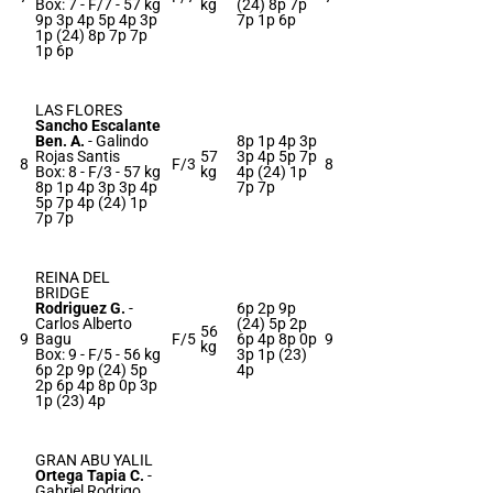
Box: 7 -
F/7 -
57 kg
kg
(24) 8p 7p
9p 3p 4p 5p 4p 3p
7p 1p 6p
1p (24) 8p 7p 7p
1p 6p
LAS FLORES
Sancho Escalante
Ben. A.
-
Galindo
8p 1p 4p 3p
Rojas Santis
57
3p 4p 5p 7p
8
F/3
8
Box: 8 -
F/3 -
57 kg
kg
4p (24) 1p
8p 1p 4p 3p 3p 4p
7p 7p
5p 7p 4p (24) 1p
7p 7p
REINA DEL
BRIDGE
Rodriguez G.
-
6p 2p 9p
Carlos Alberto
(24) 5p 2p
56
9
Bagu
F/5
6p 4p 8p 0p
9
kg
Box: 9 -
F/5 -
56 kg
3p 1p (23)
6p 2p 9p (24) 5p
4p
2p 6p 4p 8p 0p 3p
1p (23) 4p
GRAN ABU YALIL
Ortega Tapia C.
-
Gabriel Rodrigo