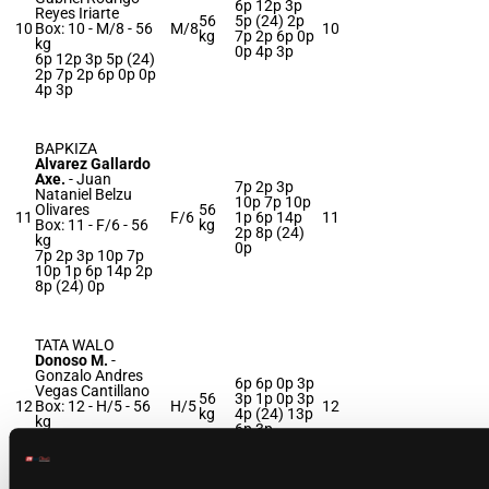
6p 12p 3p
Reyes Iriarte
56
5p (24) 2p
10
Box: 10 -
M/8 -
56
M/8
10
kg
7p 2p 6p 0p
kg
0p 4p 3p
6p 12p 3p 5p (24)
2p 7p 2p 6p 0p 0p
4p 3p
BAPKIZA
Alvarez Gallardo
Axe.
-
Juan
7p 2p 3p
Nataniel Belzu
10p 7p 10p
Olivares
56
11
F/6
1p 6p 14p
11
Box: 11 -
F/6 -
56
kg
2p 8p (24)
kg
0p
7p 2p 3p 10p 7p
10p 1p 6p 14p 2p
8p (24) 0p
TATA WALO
Donoso M.
-
Gonzalo Andres
6p 6p 0p 3p
Vegas Cantillano
56
3p 1p 0p 3p
12
Box: 12 -
H/5 -
56
H/5
12
kg
4p (24) 13p
kg
6p 3p
6p 6p 0p 3p 3p 1p
0p 3p 4p (24) 13p
6p 3p