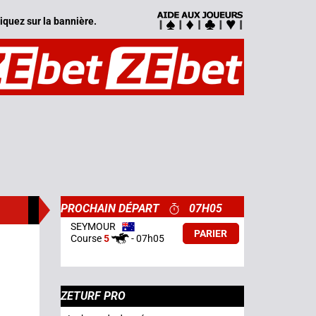
iquez sur la bannière.
PROCHAIN DÉPART
07H05
SEYMOUR
PARIER
Course
5
-
07h05
ZETURF PRO