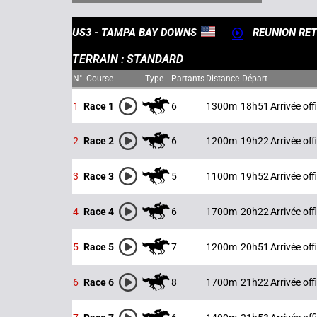
US3 - TAMPA BAY DOWNS
REUNION RET
TERRAIN : STANDARD
N°
Course
Type
Partants
Distance
Départ
6
1300m
18h51
Arrivée offi
1
Race 1
6
1200m
19h22
Arrivée offi
2
Race 2
5
1100m
19h52
Arrivée offi
3
Race 3
6
1700m
20h22
Arrivée offi
4
Race 4
7
1200m
20h51
Arrivée offi
5
Race 5
8
1700m
21h22
Arrivée offi
6
Race 6