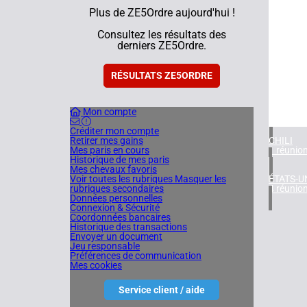
Plus de ZE5Ordre aujourd'hui !
ROYAUM
Consultez les résultats des
4 réunio
derniers ZE5Ordre.
IRLAND
1 réunio
RÉSULTATS ZE5ORDRE
ARGENT
Mon compte
1 réunio
Créditer mon compte
Retirer mes gains
CHILI
Mes paris en cours
1 réunio
Historique de mes paris
Mes chevaux favoris
Voir toutes les rubriques
Masquer les
ÉTATS-U
rubriques secondaires
4 réunio
Données personnelles
Connexion & Sécurité
Coordonnées bancaires
Historique des transactions
Envoyer un document
Jeu responsable
Préférences de communication
Mes cookies
Service client / aide