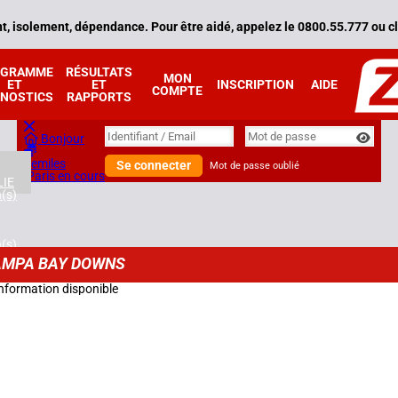
, isolement, dépendance. Pour être aidé, appelez le 0800.55.777 ou cl
OGRAMME
RÉSULTATS
MON
ET
ET
INSCRIPTION
AIDE
COMPTE
NOSTICS
RAPPORTS
Identifiant
Identifiant / Email
Mot de passe
Bonjour
Zemiles
Se connecter
Mot de passe oublié
Paris en cours
IE
n(s)
n(s)
AMPA BAY DOWNS
E
nformation disponible
n(s)
n(s)
E
n(s)