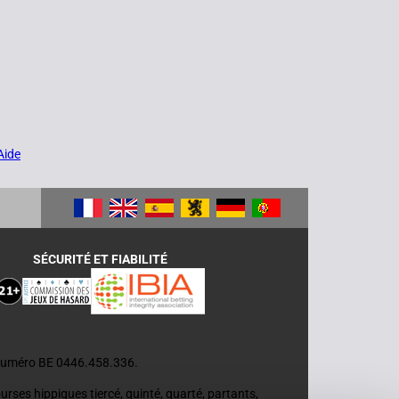
Aide
SÉCURITÉ ET FIABILITÉ
e numéro BE 0446.458.336.
ourses hippiques tiercé, quinté, quarté, partants,