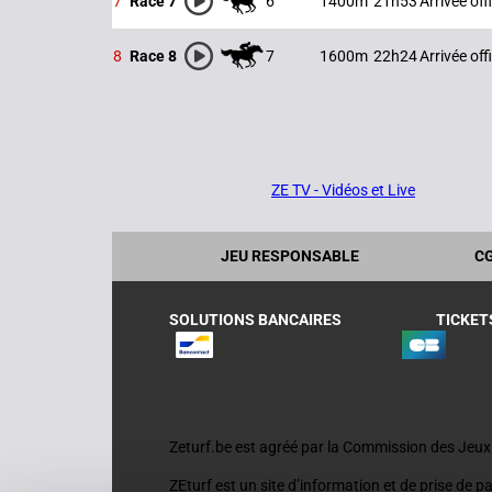
6
1400m
21h53
Arrivée offi
7
Race 7
7
1600m
22h24
Arrivée offi
8
Race 8
ZE TV - Vidéos et Live
JEU RESPONSABLE
C
SOLUTIONS BANCAIRES
TICKET
Zeturf.be est agréé par la Commission des Jeu
ZEturf est un site d’information et de prise de p