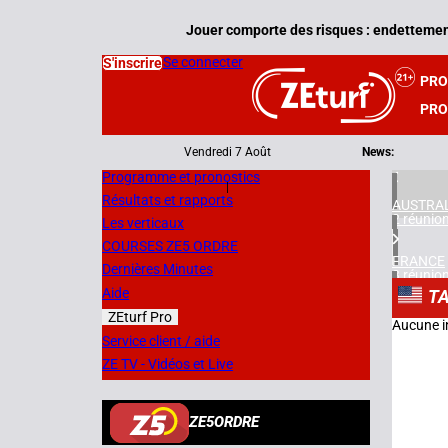
Jouer comporte des risques : endettement
Se connecter
S'inscrire
PR
PRO
Vendredi 7 Août
News:
Programme et pronostics
|
Résultats et rapports
AUSTRAL
2 réunio
Les verticaux
COURSES ZE5 ORDRE
FRANCE
Dernières Minutes
3 réunio
Aide
T
ZEturf Pro
ESPAGN
Aucune i
1 réunio
Service client / aide
ZE TV - Vidéos et Live
SUÈDE
2 réunio
ZE5ORDRE
NORVÈG
1 réunio