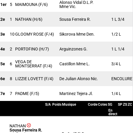
Alonso Vidal D.L.P.
1er
5
MAIMOUNA
(F/6)
Mme Vic.
2e
1
NATHAN
(H/6)
Sousa Ferreira R.
1 L 3/4
3e
10
GLOOMY ROSE
(F/4)
Sikorova Mme Den.
1/2 L
4e
2
PORTOFINO
(H/7)
Arguinzones G.
1 L 1/4
VEGA DE
5e
6
Castillon Mme L.
3/4 L
MONTSERRAT
(F/4)
6e
8
LIZZIE LOVETT
(F/4)
De Julian Alonso Nic.
ENCOLURE
7e
7
PADME
(F/5)
Martinez Tejera Jl.
1/4 L
S/A
Poids
Musique
Corde
Cotes
SG
SP
ZS
ZC
En
direct
NATHAN
Sousa Ferreira R.