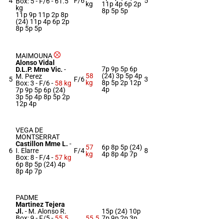
4
F/6
5
Box: 5 -
F/6 -
61.5
kg
11p 4p 6p 2p
kg
8p 5p 5p
11p 9p 11p 2p 8p
(24) 11p 4p 6p 2p
8p 5p 5p
MAIMOUNA
Alonso Vidal
7p 9p 5p 6p
D.L.P. Mme Vic.
-
58
(24) 3p 5p 4p
M. Perez
5
F/6
3
kg
8p 5p 2p 12p
Box: 3 -
F/6 -
58 kg
4p
7p 9p 5p 6p (24)
3p 5p 4p 8p 5p 2p
12p 4p
VEGA DE
MONTSERRAT
Castillon Mme L.
-
57
6p 8p 5p (24)
6
I. Elarre
F/4
8
kg
4p 8p 4p 7p
Box: 8 -
F/4 -
57 kg
6p 8p 5p (24) 4p
8p 4p 7p
PADME
Martinez Tejera
Jl.
-
M. Alonso R.
15p (24) 10p
Box: 9 -
F/5 -
55.5
55.5
7p 9p 2p 3p