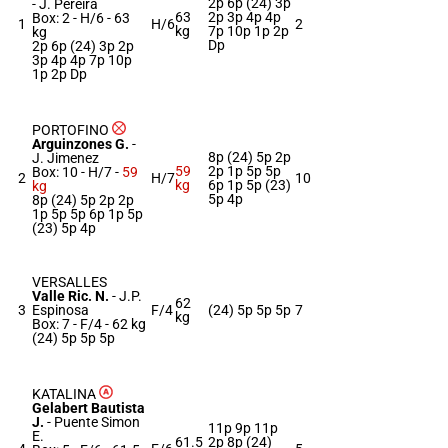
2p 6p (24) 3p
-
J. Pereira
63
2p 3p 4p 4p
Box: 2 -
H/6 -
63
1
H/6
2
kg
7p 10p 1p 2p
kg
Dp
2p 6p (24) 3p 2p
3p 4p 4p 7p 10p
1p 2p Dp
PORTOFINO
Arguinzones G.
-
8p (24) 5p 2p
J. Jimenez
59
2p 1p 5p 5p
Box: 10 -
H/7 -
59
2
H/7
10
kg
6p 1p 5p (23)
kg
5p 4p
8p (24) 5p 2p 2p
1p 5p 5p 6p 1p 5p
(23) 5p 4p
VERSALLES
Valle Ric. N.
-
J.P.
62
3
Espinosa
F/4
(24) 5p 5p 5p
7
kg
Box: 7 -
F/4 -
62 kg
(24) 5p 5p 5p
KATALINA
Gelabert Bautista
J.
-
Puente Simon
11p 9p 11p
E.
61.5
2p 8p (24)