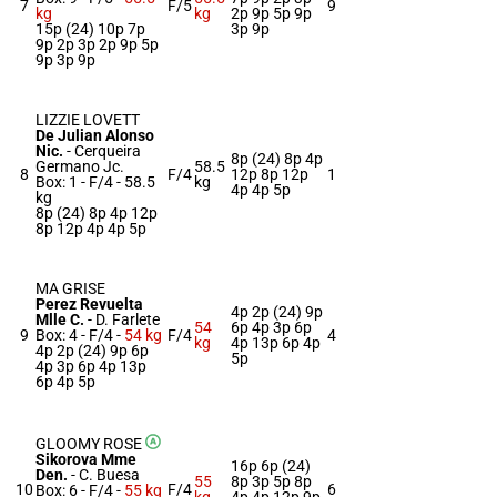
7
F/5
9
kg
kg
2p 9p 5p 9p
15p (24) 10p 7p
3p 9p
9p 2p 3p 2p 9p 5p
9p 3p 9p
LIZZIE LOVETT
De Julian Alonso
Nic.
-
Cerqueira
8p (24) 8p 4p
Germano Jc.
58.5
8
F/4
12p 8p 12p
1
Box: 1 -
F/4 -
58.5
kg
4p 4p 5p
kg
8p (24) 8p 4p 12p
8p 12p 4p 4p 5p
MA GRISE
Perez Revuelta
4p 2p (24) 9p
Mlle C.
-
D. Farlete
54
6p 4p 3p 6p
9
Box: 4 -
F/4 -
54 kg
F/4
4
kg
4p 13p 6p 4p
4p 2p (24) 9p 6p
5p
4p 3p 6p 4p 13p
6p 4p 5p
GLOOMY ROSE
Sikorova Mme
16p 6p (24)
Den.
-
C. Buesa
55
8p 3p 5p 8p
10
F/4
6
Box: 6 -
F/4 -
55 kg