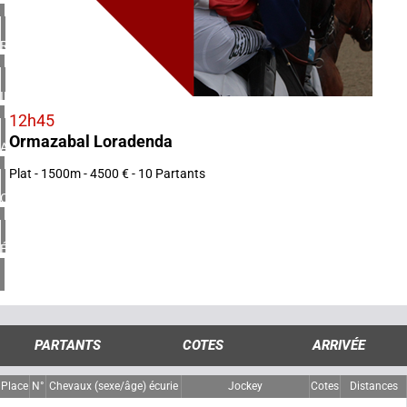
1 réunion(s)
ROYAUME-UNI
4 réunion(s)
IRLANDE
1 réunion(s)
12h45
Ormazabal Loradenda
ARGENTINE
1 réunion(s)
Plat - 1500m - 4500 € - 10 Partants
CHILI
1 réunion(s)
ÉTATS-UNIS
4 réunion(s)
PARTANTS
COTES
ARRIVÉE
Place
N°
Chevaux (sexe/âge) écurie
Jockey
Cotes
Distances