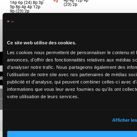
kg
4p 4p 12p 9p
16p 6p (24) 8p 3p
(23) 2p
5p 8p 4p 4p 12p
9p (23) 2p
Rafraîchir les cotes
Présence de chevaux favoris
Ce site web utilise des cookies.
Les cookies nous permettent de personnaliser le contenu et 
DERNIÈRES MINUTES
annonces, d'offrir des fonctionnalités relatives aux médias s
d'analyser notre trafic. Nous partageons également des info
l'utilisation de notre site avec nos partenaires de médias soc
RAPPORTS
publicité et d'analyse, qui peuvent combiner celles-ci avec d
informations que vous leur avez fournies ou qu'ils ont collect
SIMPLE
votre utilisation de leurs services.
5
4,90 €
1,40 €
Afficher les
1
6,60 €
1,60 €
10
3,50 €