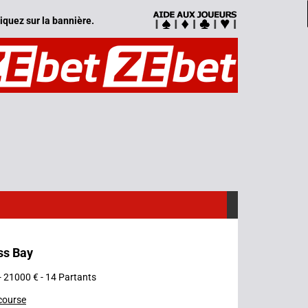
iquez sur la bannière.
ss Bay
- 21000 € - 14 Partants
 course