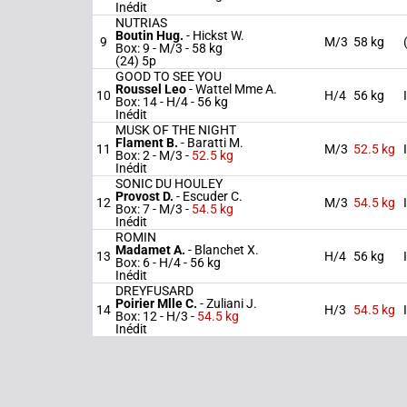
Inédit
NUTRIAS
Boutin Hug.
-
Hickst W.
9
M/3
58 kg
Box: 9 -
M/3 -
58 kg
(24) 5p
GOOD TO SEE YOU
Roussel Leo
-
Wattel Mme A.
10
H/4
56 kg
Box: 14 -
H/4 -
56 kg
Inédit
MUSK OF THE NIGHT
Flament B.
-
Baratti M.
11
M/3
52.5 kg
Box: 2 -
M/3 -
52.5 kg
Inédit
SONIC DU HOULEY
Provost D.
-
Escuder C.
12
M/3
54.5 kg
Box: 7 -
M/3 -
54.5 kg
Inédit
ROMIN
Madamet A.
-
Blanchet X.
13
H/4
56 kg
Box: 6 -
H/4 -
56 kg
Inédit
DREYFUSARD
Poirier Mlle C.
-
Zuliani J.
14
H/3
54.5 kg
Box: 12 -
H/3 -
54.5 kg
Inédit