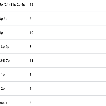
5p (24) 11p 2p 4p
13
8p 6p
5
4p
10
13p 6p
8
(24) 7p
11
11p
3
12p
1
Inédit
4