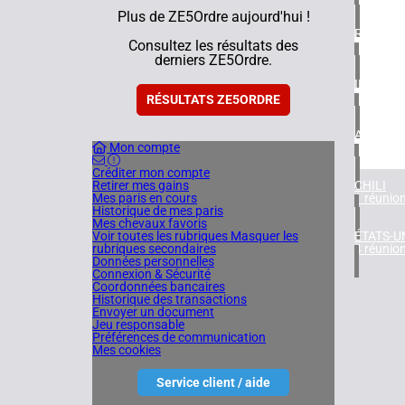
Plus de ZE5Ordre aujourd'hui !
ROYAUM
Consultez les résultats des
4 réunio
derniers ZE5Ordre.
IRLAND
1 réunio
RÉSULTATS ZE5ORDRE
ARGENT
Mon compte
1 réunio
Créditer mon compte
Retirer mes gains
CHILI
Mes paris en cours
1 réunio
Historique de mes paris
Mes chevaux favoris
Voir toutes les rubriques
Masquer les
ÉTATS-U
rubriques secondaires
4 réunio
Données personnelles
Connexion & Sécurité
Coordonnées bancaires
Historique des transactions
Envoyer un document
Jeu responsable
Préférences de communication
Mes cookies
Service client / aide