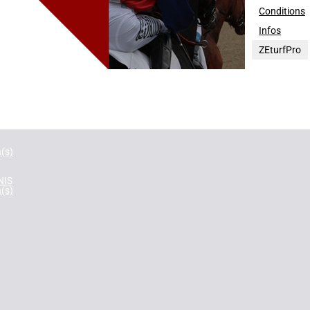
Conditions
E-UNI
Infos
n(s)
ZEturfPro
E
n(s)
INE
n(s)
n(s)
NIS
n(s)