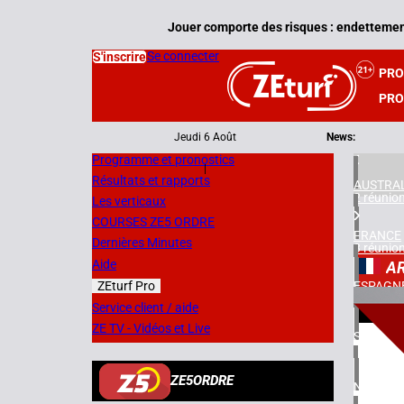
Jouer comporte des risques : endettement
Se connecter
S'inscrire
PR
PRO
Jeudi 6 Août
News:
Programme et pronostics
|
Résultats et rapports
AUSTRAL
2 réunio
Les verticaux
COURSES ZE5 ORDRE
FRANCE
Dernières Minutes
3 réunio
Aide
A
ZEturf Pro
ESPAGN
1 réunio
1
Service client / aide
ZE TV - Vidéos et Live
SUÈDE
09/04/
2 réunio
ZE5ORDRE
NORVÈG
1 réunio