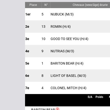
Place
N°
Chevaux (sexe/âge) écurie
1er
5
NUBUCK
(M/3)
2e
13
ROMIN
(H/4)
3e
10
GOOD TO SEE YOU
(H/4)
4e
9
NUTRIAS
(M/3)
5e
1
BARITON BEAR
(H/4)
6e
8
LIGHT OF BASEL
(M/3)
7e
4
COLONEL MITCH
(H/4)
S/A
Poids
BARITON BEAR