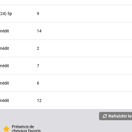
(24) 5p
9
Inédit
14
Inédit
2
Inédit
7
Inédit
6
Inédit
12
Rafraîchir le
Présence de
chevaux favoris