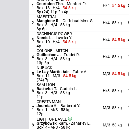
Courtalon Tho.
-
Monfort Fr.
1
H/4
54.5 kg
Box: 13 -
H/4 -
54.5 kg
5p (24) 11p 2p 4p
MAESTRAL
Mangione R.
-
Geffriaud Mme S.
2
H/4
58 kg
Box: 5 -
H/4 -
58 kg
8p 6p
DSCHINGIS POWER
Nomis L.
-
Luyckx Y.
3
H/4
54.5 kg
Box: 10 -
H/4 -
54.5 kg
4p
COLONEL MITCH
Guillochon J.
-
Fradet R.
4
H/4
58 kg
Box: 8 -
H/4 -
58 kg
13p 6p
NUBUCK
Le Lay Martin Adr.
-
Fabre A.
5
M/3
54.5 kg
Box: 11 -
M/3 -
54.5 kg
(24) 7p
SAM LION
Bachelot T.
-
Gadbin L.
6
H/3
58 kg
Box: 3 -
H/3 -
58 kg
11p
CRESTA MAN
Journiac H.
-
Barberot Y.
7
M/3
58 kg
Box: 1 -
M/3 -
58 kg
12p
LIGHT OF BASEL
Grzybowski Kam.
-
Zahariev E.
8
M/3
58 kg
Box: 4 -
M/3 -
58 kg