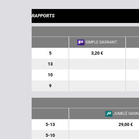
RAPPORTS
SIMPLE GAGNANT
5
3,20 €
13
10
9
JUMELÉ GAGN
5-13
29,00 €
5-10