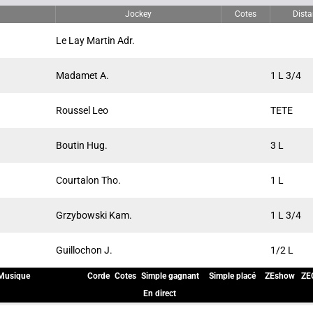
Jockey
Cotes
Dista
Le Lay Martin Adr.
Madamet A.
1 L 3/4
Roussel Leo
TETE
Boutin Hug.
3 L
Courtalon Tho.
1 L
Grzybowski Kam.
1 L 3/4
Guillochon J.
1/2 L
Musique
Corde
Cotes
Simple gagnant
Simple placé
ZEshow
ZE
En direct