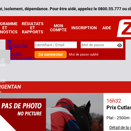
, isolement, dépendance. Pour être aidé, appelez le 0800.55.777 ou cl
OGRAMME
RÉSULTATS
MON
ET
ET
INSCRIPTION
AIDE
COMPTE
NOSTICS
RAPPORTS
Identifiant
Identifiant / Email
Mot de passe
Bonjour
Zemiles
Se connecter
Mot de passe oublié
Paris en cours
IE
n(s)
n(s)
RGENTAN
E
n(s)
16h32
Prix Cutla
2025
n(s)
Plat - 2500m 
E
Détail de la
n(s)