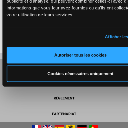
publicité et d'analyse, qui peuvent combiner celles-ci avec d
informations que vous leur avez fournies ou qu'ils ont collect
votre utilisation de leurs services.
rentrée très satisfaisante sur cette piste la semaine dernière,
le pensionnaire de Guillermo Arizkorreta Elosegui découvre
une occasion en or de monter sur la première marche du
podium et ne devrait pas la manquer. Coup franc très bien
placé !
Afficher les
Autoriser tous les cookies
JEU RESPONSABLE
Cookies nécessaires uniquement
CGU
RÈGLEMENT
PARTENARIAT