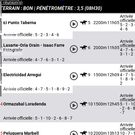
1 réunion(s)
TERRAIN : BON | PÉNÉTROMÈTRE : 3,5 (
08H30
)
ROYAUME-UNI
Arrivée
4 réunion(s)
officielle
5
2200m
11h05
1
El Punto Taberna
5 - 2 - 3 
4 - 6
IRLANDE
Arrivée officielle : 5 - 2 - 3 - 4 - 6
1 réunion(s)
Arrivée
Lasarte-Oria Orain - Isaac Farre
officielle
6
2000m
11h35
2
ARGENTINE
4 - 7 - 6 
Fotografo
1 réunion(s)
3 - 1 - 2
Arrivée officielle : 4 - 7 - 6 - 3 - 1 - 2
CHILI
Arrivée
1 réunion(s)
officielle
9
1500m
12h09
4 - 7 - 5 
3
Electricidad Arregui
1 - 8 - 9 
ÉTATS-UNIS
2
4 réunion(s)
Arrivée officielle : 4 - 7 - 5 - 1 - 8 - 9 - 2
Arrivée
officielle
10
1500m
12h45
5 - 1 - 1
4
Ormazabal Loradenda
- 2 - 6 - 
- 7
Arrivée officielle : 5 - 1 - 10 - 2 - 6 - 8 - 7
Arrivée
officielle
10
2000m
13h13
10 - 7 - 
5
Peluquera Marbell