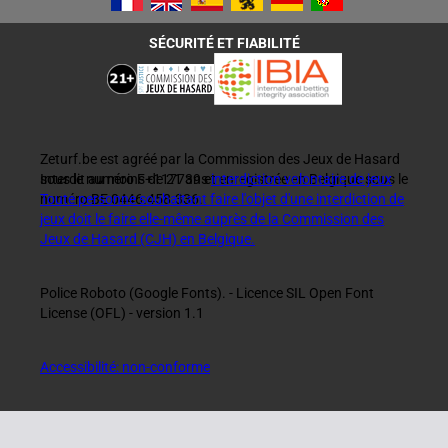
SÉCURITÉ ET FIABILITÉ
Zeturf.be est agréé par la Commission des Jeux de Hasard
sous le numéro F+117739 et enregistrée en Belgique sous le
Interdit au moins de 21 ans
interdiction volontaire de jeux
numéro BE 0446.458.336.
Toute personne souhaitant faire l'objet d'une interdiction de
jeux doit le faire elle-même auprès de la Commission des
Jeux de Hasard (CJH) en Belgique.
Police Roboto (Google Fonts). - Licence SIL Open Font
License (OFL) - version 1.1
Accessibilité: non-conforme